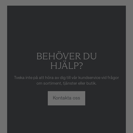
Gäller inte för slitage eller
skador som orsakats av felaktig
eller oaktsam hantering av
klockan. Garantin gäller heller
inte om klockan har hanterats
av obehörig tredje part.
BEHÖVER DU
HJÄLP?
Tveka inte på att höra av dig till vår kundservice vid frågor
om sortiment, tjänster eller butik.
Kontakta oss