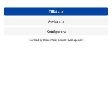
NYMANS UR STOCKHOLM
Till kassan
Biblioteksgatan 1
+46 8-545 061 60
stockholm@nymansur.com
OM OSS
INFORMATION
Om Nymans Ur
Boka möte
Våra butiker
FAQ
Press
Personuppgiftspolicy
Jobba hos oss
Försäljningsvillkor