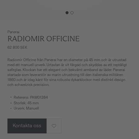
Panerai
RADIOMIR OFFICINE
62 800 SEK
Radiomir Officine från Panerai har en diameter på 45 mm och är utrustad
med ett manuell urverk. Urtavlan är vit färgad och skyddas av ett reptåligt
safirglas. Klockan har ett elegant och bekvämt armband av läder. Panerai
startade som leverantör av marin utrustning till den italienska militären
1860 och är idag känt för sina robusta dykarklockor med distinkt design
och schweizisk precision.
Referens: PAM01384
Storlek: 45 mm
Urverk: Manuell
Kontakta oss