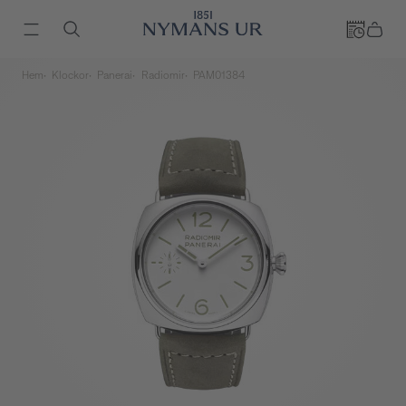
Hem
Klockor
Panerai
Radiomir
PAM01384