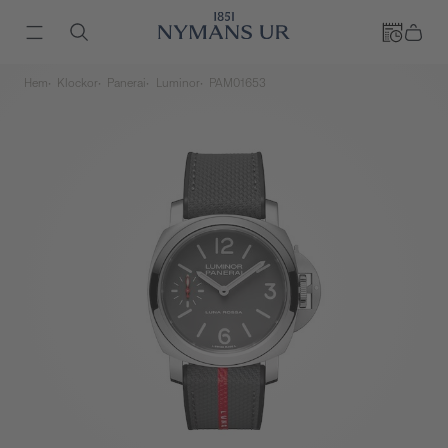
Hem
Klockor
Panerai
Luminor
PAM01653