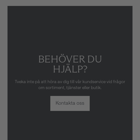
Gäller inte för slitage eller
skador som orsakats av felaktig
eller oaktsam hantering av
klockan. Garantin gäller heller
inte om klockan har hanterats
av obehörig tredje part.
BEHÖVER DU
HJÄLP?
Tveka inte på att höra av dig till vår kundservice vid frågor
om sortiment, tjänster eller butik.
Kontakta oss