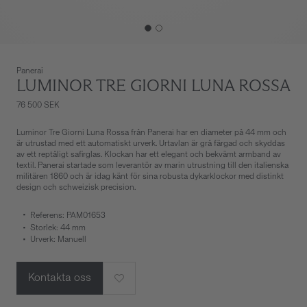
Panerai
LUMINOR TRE GIORNI LUNA ROSSA
76 500 SEK
Luminor Tre Giorni Luna Rossa från Panerai har en diameter på 44 mm och
är utrustad med ett automatiskt urverk. Urtavlan är grå färgad och skyddas
av ett reptåligt safirglas. Klockan har ett elegant och bekvämt armband av
textil. Panerai startade som leverantör av marin utrustning till den italienska
militären 1860 och är idag känt för sina robusta dykarklockor med distinkt
design och schweizisk precision.
Referens: PAM01653
Storlek: 44 mm
Urverk: Manuell
Kontakta oss