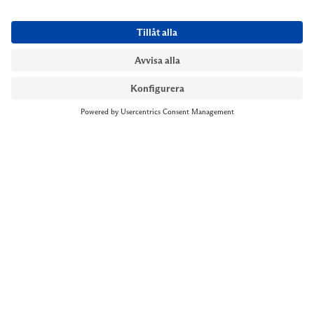
NYMANS UR STOCKHOLM
Till kassan
Biblioteksgatan 1
+46 8-545 061 60
stockholm@nymansur.com
OM OSS
INFORMATION
Om Nymans Ur
Boka möte
Våra butiker
FAQ
Press
Personuppgiftspolicy
Jobba hos oss
Försäljningsvillkor