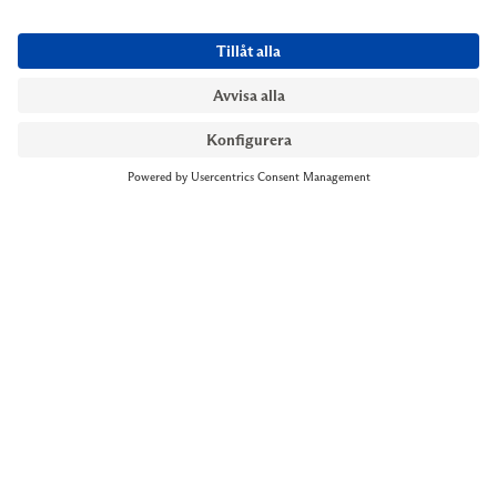
NYMANS UR STOCKHOLM
Till kassan
Biblioteksgatan 1
+46 8-545 061 60
stockholm@nymansur.com
OM OSS
INFORMATION
Om Nymans Ur
Boka möte
Våra butiker
FAQ
Press
Personuppgiftspolicy
Jobba hos oss
Försäljningsvillkor