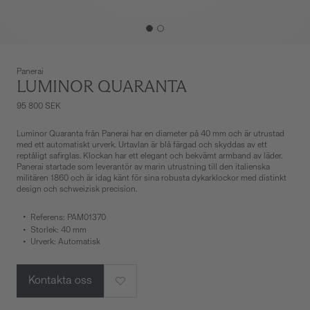
Panerai
LUMINOR QUARANTA
95 800 SEK
Luminor Quaranta från Panerai har en diameter på 40 mm och är utrustad
med ett automatiskt urverk. Urtavlan är blå färgad och skyddas av ett
reptåligt safirglas. Klockan har ett elegant och bekvämt armband av läder.
Panerai startade som leverantör av marin utrustning till den italienska
militären 1860 och är idag känt för sina robusta dykarklockor med distinkt
design och schweizisk precision.
Referens: PAM01370
Storlek: 40 mm
Urverk: Automatisk
Kontakta oss