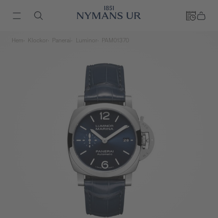
Hem
Klockor
Panerai
Luminor
PAM01370