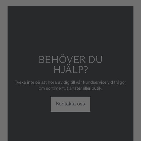
Gäller inte för slitage eller
skador som orsakats av felaktig
eller oaktsam hantering av
klockan. Garantin gäller heller
inte om klockan har hanterats
av obehörig tredje part.
BEHÖVER DU
HJÄLP?
Tveka inte på att höra av dig till vår kundservice vid frågor
om sortiment, tjänster eller butik.
Kontakta oss