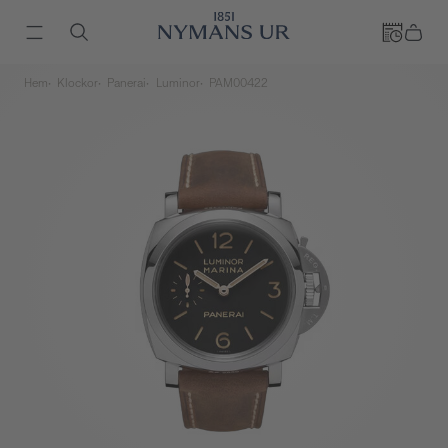
Hem
Klockor
Panerai
Luminor
PAM00422