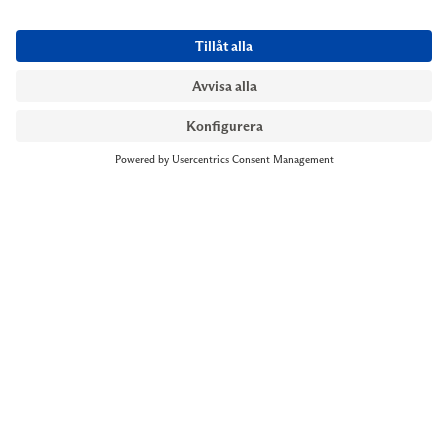
NYMANS UR STOCKHOLM
Till kassan
Biblioteksgatan 1
+46 8-545 061 60
stockholm@nymansur.com
OM OSS
INFORMATION
Om Nymans Ur
Boka möte
Våra butiker
FAQ
Press
Personuppgiftspolicy
Jobba hos oss
Försäljningsvillkor