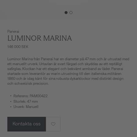
Panerai
LUMINOR MARINA
146 000 SEK
Luminor Marina från Panerai har en diameter på 47 mm och är utrustad med
ett manuellt urverk. Urtavlan är svart färgad och skyddas av ett reptåligt
safirglas. Klockan har ett elegant och bekvämt armband av läder. Panerai
startade som leverantör av marin utrustning till den italienska militären
1860 och är idag känt för sina robusta dykarklockor med distinkt design
och schweizisk precision.
Referens: PAM00422
Storlek: 47 mm
Urverk: Manuell
Kontakta oss