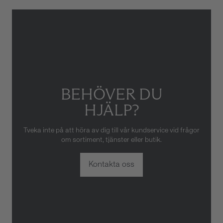
Gäller inte för slitage eller
skador som orsakats av felaktig
eller oaktsam hantering av
klockan. Garantin gäller heller
inte om klockan har hanterats
av obehörig tredje part.
BEHÖVER DU
HJÄLP?
Tveka inte på att höra av dig till vår kundservice vid frågor
om sortiment, tjänster eller butik.
Kontakta oss