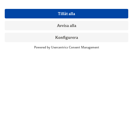
NYMANS UR STOCKHOLM
Till kassan
Biblioteksgatan 1
+46 8-545 061 60
stockholm@nymansur.com
OM OSS
INFORMATION
Om Nymans Ur
Boka möte
Våra butiker
FAQ
Press
Personuppgiftspolicy
Jobba hos oss
Försäljningsvillkor