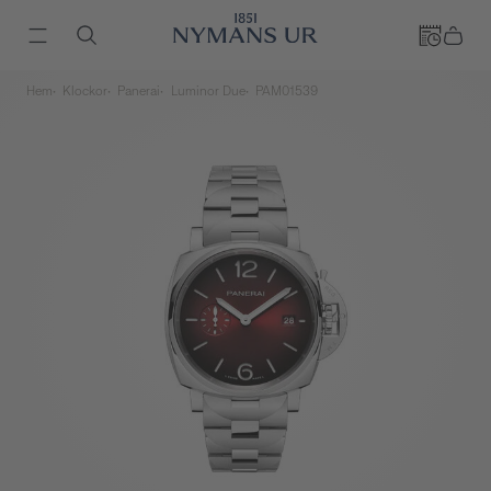
Hem
Klockor
Panerai
Luminor Due
PAM01539