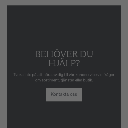
Gäller inte för slitage eller
skador som orsakats av felaktig
eller oaktsam hantering av
klockan. Garantin gäller heller
inte om klockan har hanterats
av obehörig tredje part.
BEHÖVER DU
HJÄLP?
Tveka inte på att höra av dig till vår kundservice vid frågor
om sortiment, tjänster eller butik.
Kontakta oss