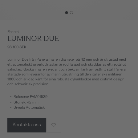
Panerai
LUMINOR DUE
98 100 SEK
Luminor Due från Panerai har en diameter på 42 mm och är utrustad med
ett automatiskt urverk. Urtavlan är röd färgad och skyddas av ett reptåligt
safirglas. Klockan har en elegant och bekväm länk av rostfritt stål. Panerai
startade som leverantör av marin utrustning till den italienska militären
1860 och är idag känt för sina robusta dykarklockor med distinkt design
och schweizisk precision.
Referens: PAM01539
Storlek: 42 mm
Urverk: Automatisk
Kontakta oss