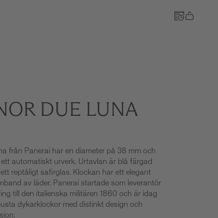
Till kassan
NOR DUE LUNA
a från Panerai har en diameter på 38 mm och
ett automatiskt urverk. Urtavlan är blå färgad
tt reptåligt safirglas. Klockan har ett elegant
band av läder. Panerai startade som leverantör
ng till den italienska militären 1860 och är idag
busta dykarklockor med distinkt design och
sion.