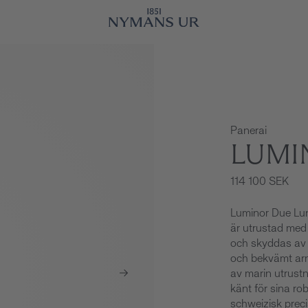
Panerai
LUMI
114 100 SEK
Luminor Due Lun
är utrustad med 
och skyddas av e
och bekvämt arm
av marin utrustni
känt för sina ro
schweizisk preci