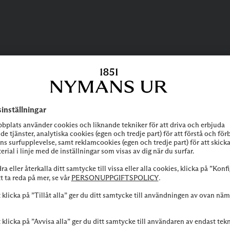
BEHÖVER DU
HJÄLP?
 att höra av dig till vår kundservice vid frågor om sortiment, tjänste
Kontakta oss