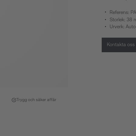
Referens: P
Storlek: 38
Urverk: Aut
Kontakta oss
Trygg och säker affär