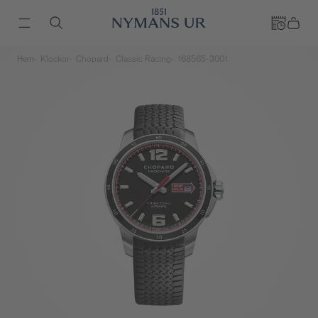
Hem
Klockor
Chopard
Classic Racing
168565-3001