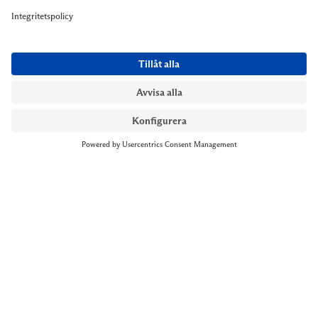
NYMANS UR STOCKHOLM
Till kassan
Biblioteksgatan 1
+46 8-545 061 60
stockholm@nymansur.com
OM OSS
INFORMATION
Om Nymans Ur
Boka möte
Våra butiker
FAQ
Press
Personuppgiftspolicy