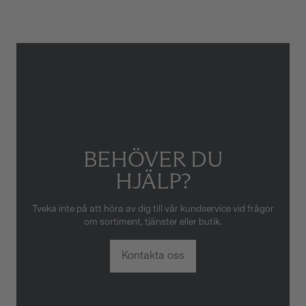
skador som orsakats av felaktig
eller oaktsam hantering av
klockan. Garantin gäller heller
inte om klockan har hanterats
av obehörig tredje part.
BEHÖVER DU
HJÄLP?
Tveka inte på att höra av dig till vår kundservice vid frågor
om sortiment, tjänster eller butik.
Kontakta oss