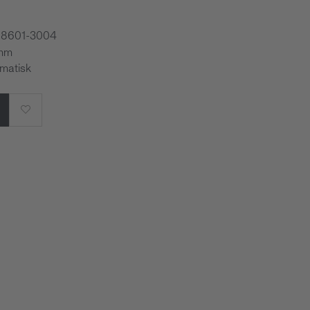
298601-3004
 mm
omatisk