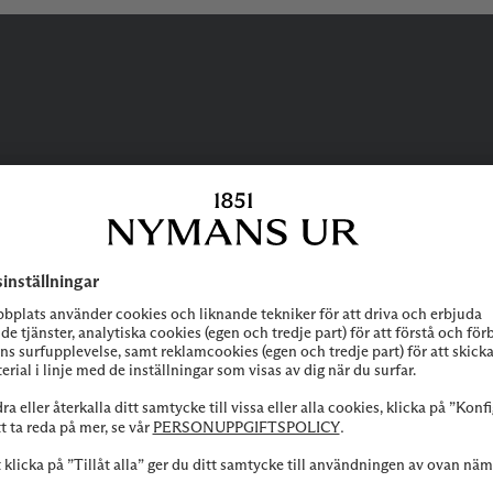
BEHÖVER DU
HJÄLP?
 att höra av dig till vår kundservice vid frågor om sortiment, tjänste
Kontakta oss