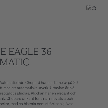
Till kassan
E EAGLE 36
MATIC
 Automatic från Chopard har en diameter på 36
t med ett automatiskt urverk. Urtavlan är blå
eptåligt safirglas. Klockan har en elegant och
nk. Chopard är känt för sina innovativa och
lockor, med en historia som sträcker sig över