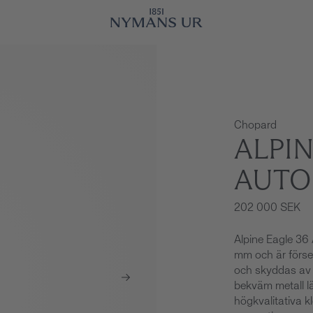
Chopard
ALPIN
AUTO
202 000 SEK
Alpine Eagle 36
mm och är förset
och skyddas av r
bekväm metall lä
högkvalitativa k