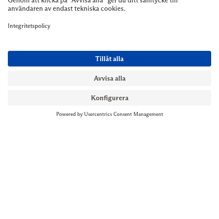
NYMANS UR STOCKHOLM
Till kassan
Biblioteksgatan 1
+46 8-545 061 60
stockholm@nymansur.com
OM OSS
INFORMATION
Om Nymans Ur
Boka möte
Våra butiker
FAQ