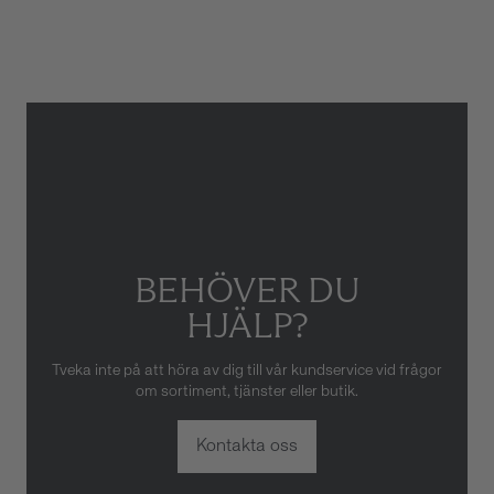
Gäller inte för slitage eller
skador som orsakats av felaktig
eller oaktsam hantering av
klockan. Garantin gäller heller
inte om klockan har hanterats
av obehörig tredje part.
BEHÖVER DU
HJÄLP?
Tveka inte på att höra av dig till vår kundservice vid frågor
om sortiment, tjänster eller butik.
Kontakta oss