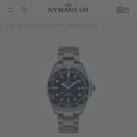
Hem
Klockor
Certina
DS Action
C032.607.11.041.00