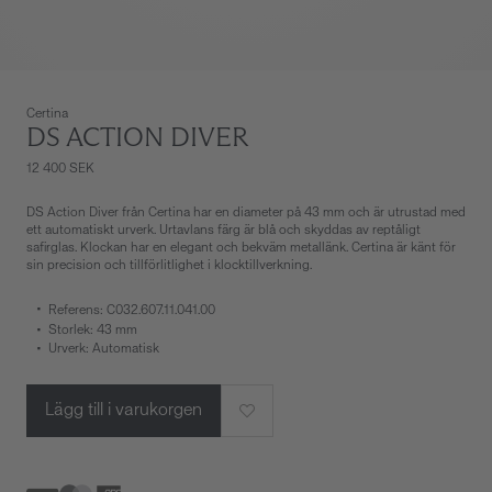
Certina
DS ACTION DIVER
12 400 SEK
DS Action Diver från Certina har en diameter på 43 mm och är utrustad med
ett automatiskt urverk. Urtavlans färg är blå och skyddas av reptåligt
safirglas. Klockan har en elegant och bekväm metallänk. Certina är känt för
sin precision och tillförlitlighet i klocktillverkning.
Referens: C032.607.11.041.00
Storlek: 43 mm
Urverk: Automatisk
Lägg till i varukorgen