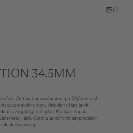
Till kassan
CTION 34.5MM
m från Certina har en diameter på 34,5 mm och
ett automatiskt urverk. Urtavlans färg är vit
das av reptåligt safirglas. Klockan har en
äm metall länk. Certina är känt för sin precision
t i klocktillverkning.