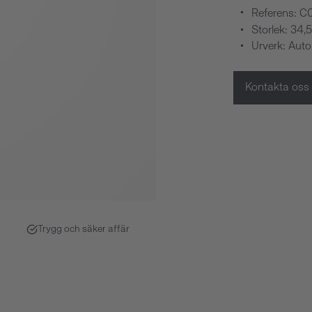
Referens: C
Storlek: 34
Urverk: Aut
Kontakta oss
Trygg och säker affär