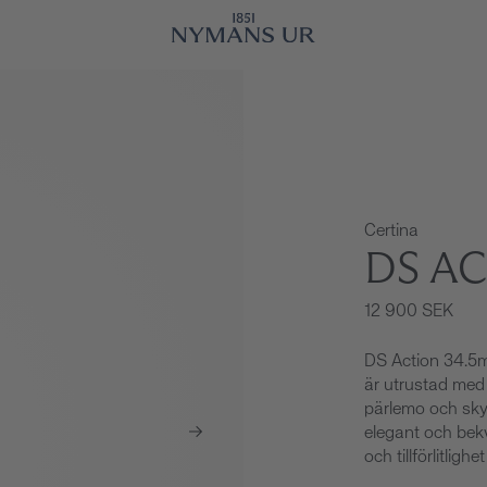
Certina
DS A
12 900 SEK
DS Action 34.5m
är utrustad med 
pärlemo och skyd
elegant och bekv
och tillförlitlighe