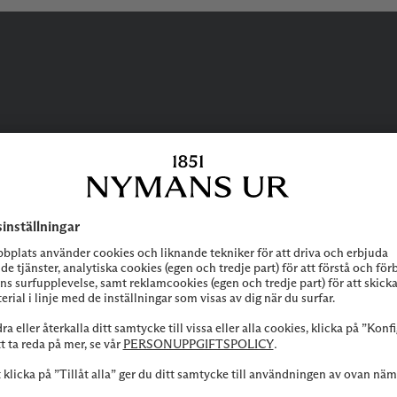
BEHÖVER DU
HJÄLP?
 att höra av dig till vår kundservice vid frågor om sortiment, tjänste
Kontakta oss