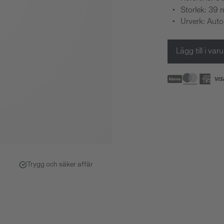
Storlek: 39
Urverk: Aut
Lägg till i va
Trygg och säker affär