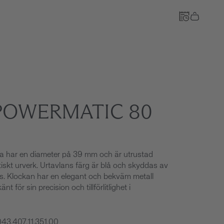
Till kassan
 POWERMATIC 80
na har en diameter på 39 mm och är utrustad
skt urverk. Urtavlans färg är blå och skyddas av
las. Klockan har en elegant och bekväm metall
änt för sin precision och tillförlitlighet i
043.407.11.351.00