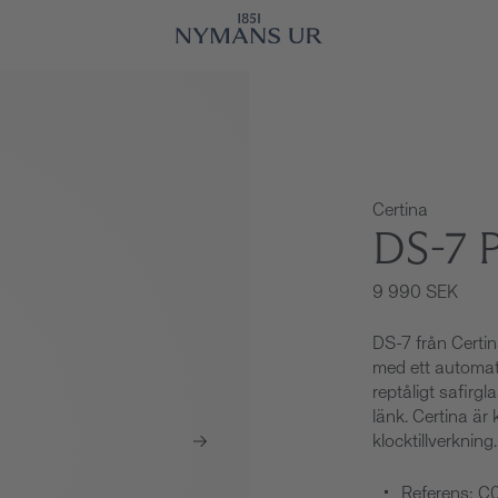
Certina
DS-7
9 990 SEK
DS-7 från Certi
med ett automati
reptåligt safirg
länk. Certina är k
klocktillverkning.
Referens: C