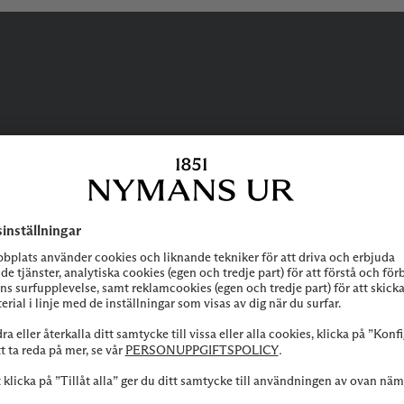
BEHÖVER DU
HJÄLP?
 att höra av dig till vår kundservice vid frågor om sortiment, tjänste
Kontakta oss