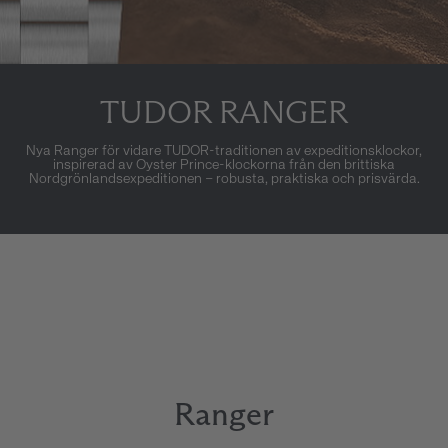
TUDOR RANGER
Nya Ranger för vidare TUDOR-traditionen av expeditionsklockor,
inspirerad av Oyster Prince-klockorna från den brittiska
Nordgrönlandsexpeditionen – robusta, praktiska och prisvärda.
Ranger