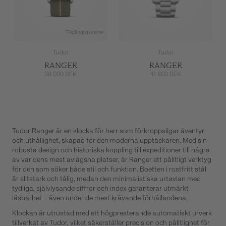
Tillgänglig online
Tudor
Tudor
RANGER
RANGER
38 000 SEK
41 800 SEK
Tudor Ranger är en klocka för herr som förkroppsligar äventyr
och uthållighet, skapad för den moderna upptäckaren. Med sin
robusta design och historiska koppling till expeditioner till några
av världens mest avlägsna platser, är Ranger ett pålitligt verktyg
för den som söker både stil och funktion. Boetten i rostfritt stål
är slitstark och tålig, medan den minimalistiska urtavlan med
tydliga, självlysande siffror och index garanterar utmärkt
läsbarhet – även under de mest krävande förhållandena.
Klockan är utrustad med ett högpresterande automatiskt urverk
tillverkat av Tudor, vilket säkerställer precision och pålitlighet för