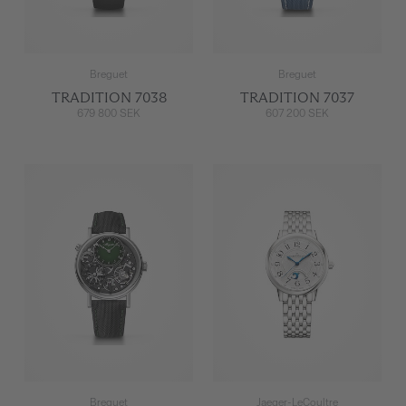
Breguet
Breguet
TRADITION 7038
TRADITION 7037
679 800 SEK
607 200 SEK
Breguet
Jaeger-LeCoultre