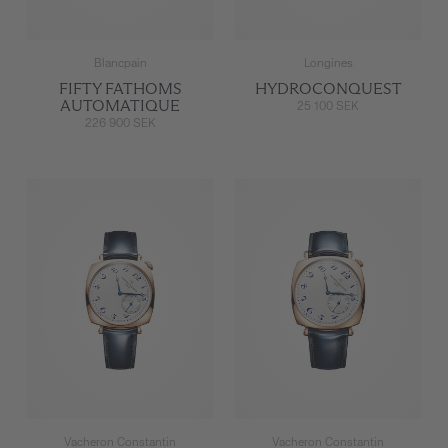
Blancpain
Longines
FIFTY FATHOMS
HYDROCONQUEST
AUTOMATIQUE
25 100 SEK
226 900 SEK
Vacheron Constantin
Vacheron Constantin