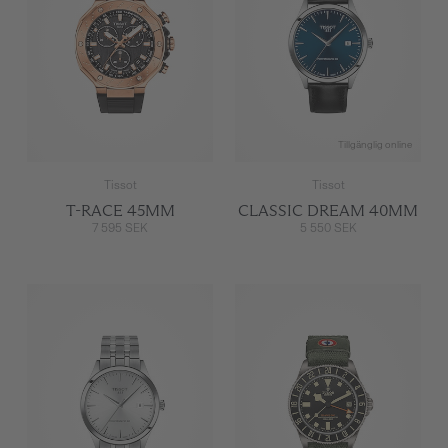
Tillgänglig online
Tissot
Tissot
T-RACE 45MM
CLASSIC DREAM 40MM
7 595 SEK
5 550 SEK