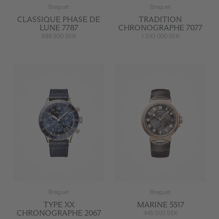
Breguet
Breguet
CLASSIQUE PHASE DE
TRADITION
LUNE 7787
CHRONOGRAPHE 7077
588 500 SEK
1 243 000 SEK
Breguet
Breguet
TYPE XX
MARINE 5517
CHRONOGRAPHE 2067
445 500 SEK