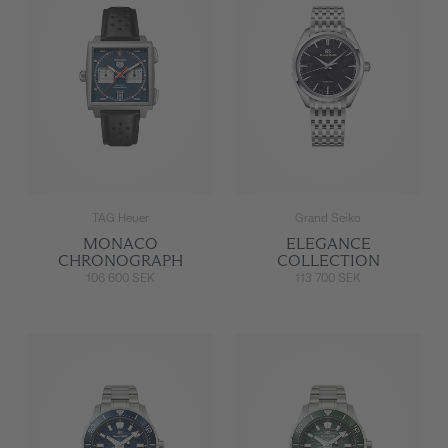
TAG Heuer
Grand Seiko
MONACO
ELEGANCE
CHRONOGRAPH
COLLECTION
106 600 SEK
113 700 SEK