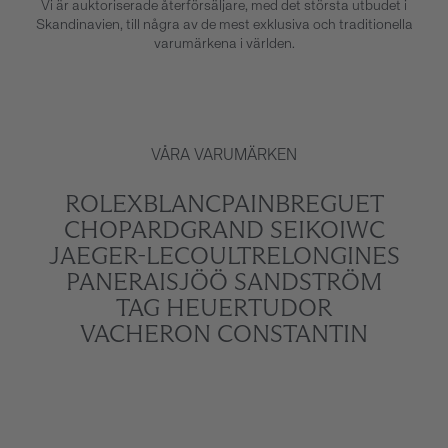
Vi är auktoriserade återförsäljare, med det största utbudet i
Skandinavien, till några av de mest exklusiva och traditionella
varumärkena i världen.
VÅRA VARUMÄRKEN
ROLEX
BLANCPAIN
BREGUET
CHOPARD
GRAND SEIKO
IWC
JAEGER-LECOULTRE
LONGINES
PANERAI
SJÖÖ SANDSTRÖM
TAG HEUER
TUDOR
VACHERON CONSTANTIN