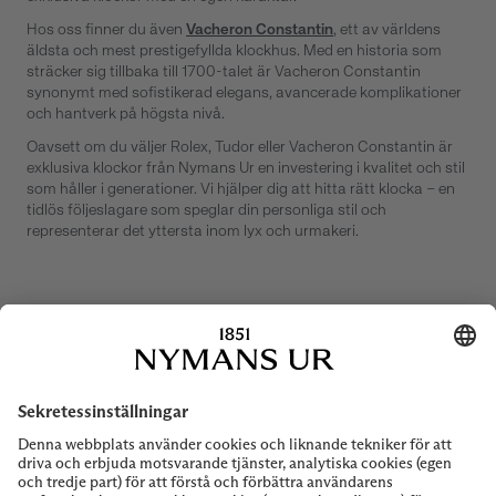
Hos oss finner du även
Vacheron Constantin
, ett av världens
äldsta och mest prestigefyllda klockhus. Med en historia som
sträcker sig tillbaka till 1700-talet är Vacheron Constantin
synonymt med sofistikerad elegans, avancerade komplikationer
och hantverk på högsta nivå.
Oavsett om du väljer Rolex, Tudor eller Vacheron Constantin är
exklusiva klockor från Nymans Ur en investering i kvalitet och stil
som håller i generationer. Vi hjälper dig att hitta rätt klocka – en
tidlös följeslagare som speglar din personliga stil och
representerar det yttersta inom lyx och urmakeri.