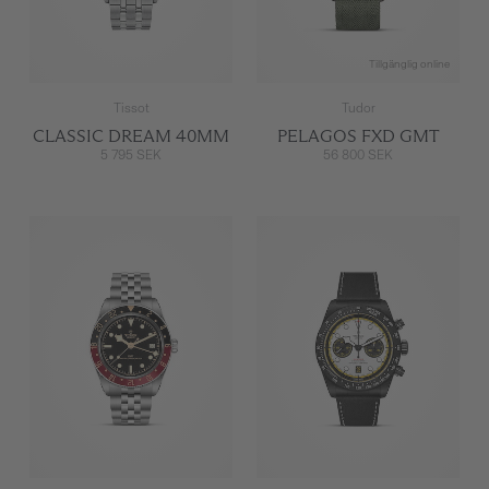
Tillgänglig online
Tissot
Tudor
CLASSIC DREAM 40MM
PELAGOS FXD GMT
5 795 SEK
56 800 SEK