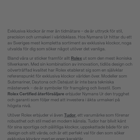
Exklusiva klockor är mer än tidmätare – de är uttryck för stil,
precision och urmakeri i världsklass. Hos Nymans Ur hittar du ett
av Sveriges mest kompletta sortiment av exklusiva klockor, noga
utvalda för dig som söker något utöver det vanliga.
Bland våra ur sticker framför allt
Rolex
ut som den mest ikoniska
tillverkaren. Med sin kombination av innovation, tidlös design och
oöverträffad kvalitet har Rolex etablerat sig som en självklar
referenspunkt för exklusiva klockor världen över. Modeller som
Submariner, Daytona och Datejust är inte bara tekniska
mästerverk – de är symboler för framgång och livsstil. Som
Rolex Certified återförsäljare
erbjuder Nymans Ur den trygghet
och garanti som följer med att investera i äkta urmakeri på
högsta nivå.
Utöver Rolex erbjuder vi även
Tudor
, ett varumärke som förenar
robusthet och stil med en modern känsla. Tudor har blivit känt
för sina sportiga och pålitliga klockor, uppskattade både för sin
design och sitt värde, och är ett perfekt val för den som söker
exklusiva klockor med en egen karaktär.