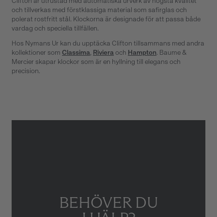
Clifton är utrustad med automatiska urverk av högsta kvalitet
och tillverkas med förstklassiga material som safirglas och
polerat rostfritt stål. Klockorna är designade för att passa både
vardag och speciella tillfällen.
Hos Nymans Ur kan du upptäcka Clifton tillsammans med andra
kollektioner som
Classima
,
Riviera
och
Hampton
. Baume &
Mercier skapar klockor som är en hyllning till elegans och
precision.
BEHÖVER DU