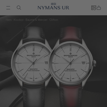
Hem
Klockor
Baume & Mercier
Clifton