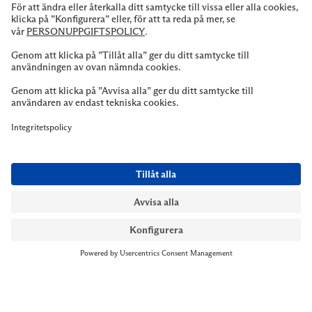
NYMANS UR STOCKHOLM
Till kassan
Biblioteksgatan 1
+46 8-545 061 60