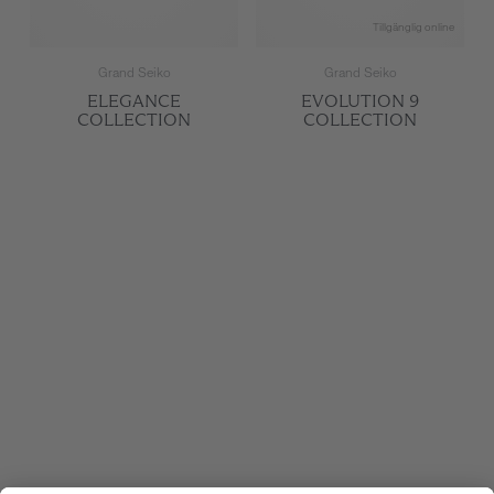
Tillgänglig online
Grand Seiko
Grand Seiko
ELEGANCE
EVOLUTION 9
COLLECTION
COLLECTION