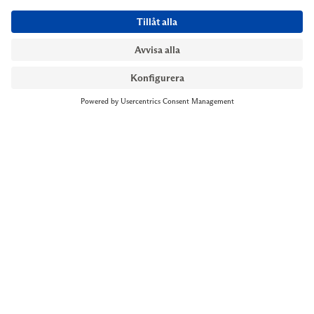
NYMANS UR STOCKHOLM
Till kassan
Biblioteksgatan 1
+46 8-545 061 60
stockholm@nymansur.com
OM OSS
INFORMATION
Om Nymans Ur
Boka möte
Våra butiker
FAQ
Press
Personuppgiftspolicy
Jobba hos oss
Försäljningsvillkor