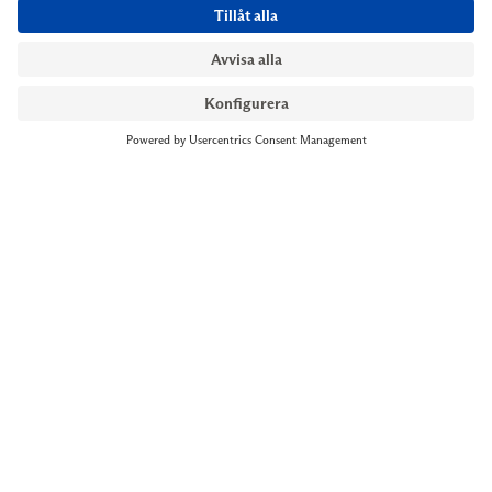
NYMANS UR STOCKHOLM
Till kassan
Biblioteksgatan 1
+46 8-545 061 60
stockholm@nymansur.com
OM OSS
INFORMATION
Om Nymans Ur
Boka möte
Våra butiker
FAQ
Press
Personuppgiftspolicy
Jobba hos oss
Försäljningsvillkor