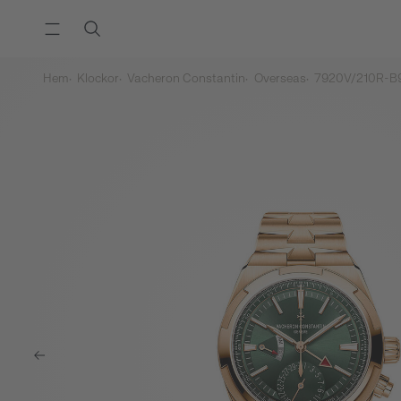
Hem
Klockor
Vacheron Constantin
Overseas
7920V/210R-B