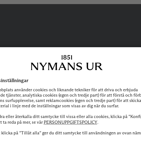
BEHÖVER DU
HJÄLP?
 att höra av dig till vår kundservice vid frågor om sortiment, tjänste
Kontakta oss