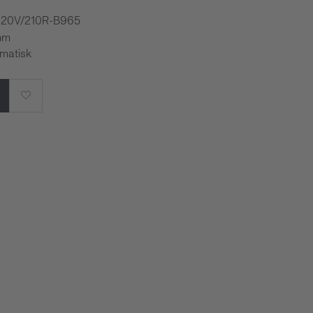
7920V/210R-B965
 mm
omatisk