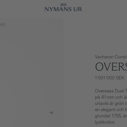
965
Vacheron Const
OVER
1 001 000 SEK
Overseas Dual T
på 41 mm och är
urtavla är grön 
en elegant och 
grundat 1755, är 
lyxklockor.