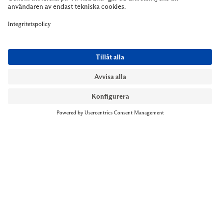
NYMANS UR STOCKHOLM
Till kassan
Biblioteksgatan 1
+46 8-545 061 60
stockholm@nymansur.com
OM OSS
INFORMATION
Om Nymans Ur
Boka möte
Våra butiker
FAQ