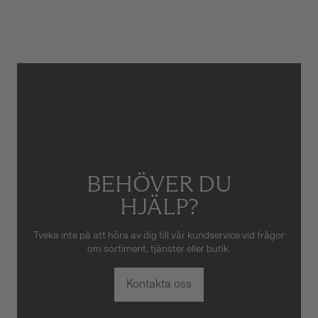
ATM/Vattentålig
5 ATM
Gäller inte för slitage eller
skador som orsakats av felaktig
eller oaktsam hantering av
klockan. Garantin gäller heller
inte om klockan har hanterats
av obehörig tredje part.
BEHÖVER DU
HJÄLP?
Tveka inte på att höra av dig till vår kundservice vid frågor
om sortiment, tjänster eller butik.
Kontakta oss