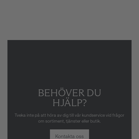
2 år
ATM/Vattentålig
5 ATM
Armbandstyp
Länk
Gäller inte för slitage eller
skador som orsakats av felaktig
eller oaktsam hantering av
klockan. Garantin gäller heller
inte om klockan har hanterats
av obehörig tredje part.
BEHÖVER DU
HJÄLP?
Tveka inte på att höra av dig till vår kundservice vid frågor
om sortiment, tjänster eller butik.
Kontakta oss