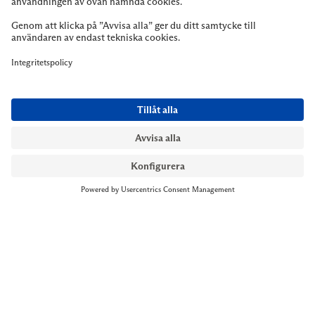
NYMANS UR STOCKHOLM
Till kassan
Biblioteksgatan 1
+46 8-545 061 60
stockholm@nymansur.com
OM OSS
INFORMATION