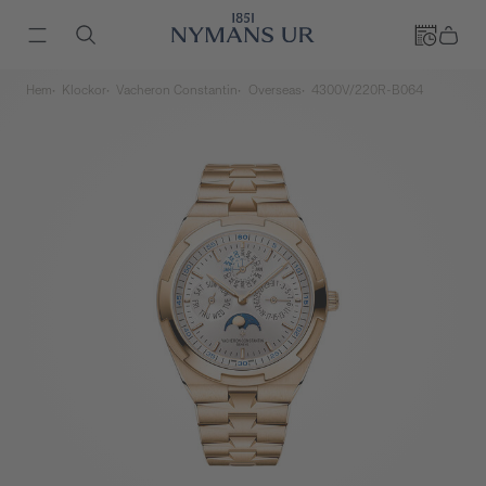
Hem
Klockor
Vacheron Constantin
Overseas
4300V/220R-B064