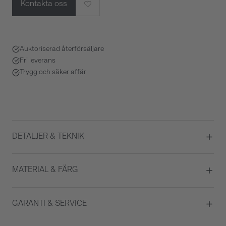
Kontakta oss
Auktoriserad återförsäljare
Fri leverans
Trygg och säker affär
DETALJER & TEKNIK
Diameter
41
MATERIAL & FÄRG
Urverk
Automatisk
Datumvisare
Ja
Boett material
Rosé guld
GARANTI & SERVICE
Månfas
Ja
Färg på urtavla
Silver
Evighetskalender
Ja
Glas
Safirglas
Garanti