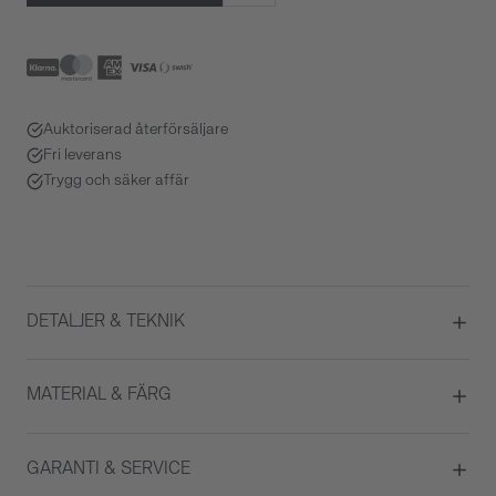
Auktoriserad återförsäljare
Fri leverans
Trygg och säker affär
DETALJER & TEKNIK
Diameter
31
MATERIAL & FÄRG
Urverk
Automatisk
Boett material
Rostfritt stål
GARANTI & SERVICE
Färg på urtavla
Champange