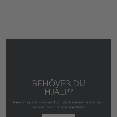
Glas
Safirglas
Garanti
5 år
Armbandstyp
Länk
Gäller inte för slitage eller
skador som orsakats av felaktig
eller oaktsam hantering av
klockan. Garantin gäller heller
inte om klockan har hanterats
av obehörig tredje part.
BEHÖVER DU
HJÄLP?
Tveka inte på att höra av dig till vår kundservice vid frågor
om sortiment, tjänster eller butik.