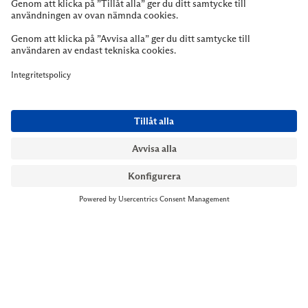
NYMANS UR STOCKHOLM
Till kassan
Biblioteksgatan 1
+46 8-545 061 60
stockholm@nymansur.com
OM OSS
INFORMATION