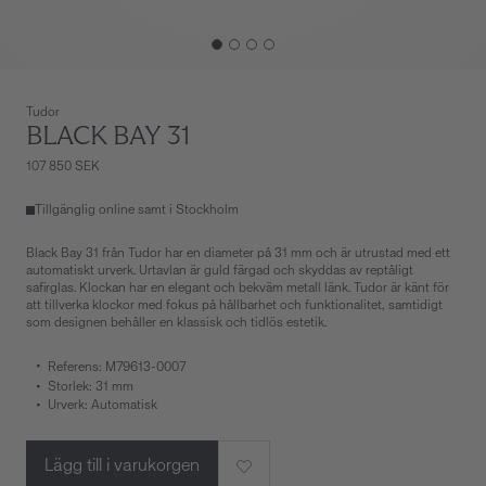
Tudor
BLACK BAY 31
107 850 SEK
Tillgänglig online samt i Stockholm
Black Bay 31 från Tudor har en diameter på 31 mm och är utrustad med ett
automatiskt urverk. Urtavlan är guld färgad och skyddas av reptåligt
safirglas. Klockan har en elegant och bekväm metall länk. Tudor är känt för
att tillverka klockor med fokus på hållbarhet och funktionalitet, samtidigt
som designen behåller en klassisk och tidlös estetik.
Referens: M79613-0007
Storlek: 31 mm
Urverk: Automatisk
Lägg till i varukorgen