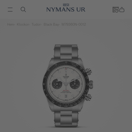
Hem
Klockor
Tudor
Black Bay
M79360N-0012