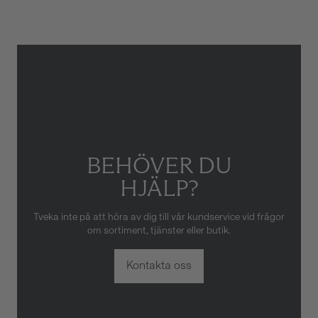
skador som orsakats av felaktig
eller oaktsam hantering av
klockan. Garantin gäller heller
inte om klockan har hanterats
av obehörig tredje part.
BEHÖVER DU
HJÄLP?
Tveka inte på att höra av dig till vår kundservice vid frågor
om sortiment, tjänster eller butik.
Kontakta oss