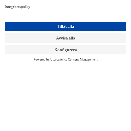
NYMANS UR STOCKHOLM
Till kassan
Biblioteksgatan 1
+46 8-545 061 60
stockholm@nymansur.com
OM OSS
INFORMATION
Om Nymans Ur
Boka möte
Våra butiker
FAQ
Press
Personuppgiftspolicy