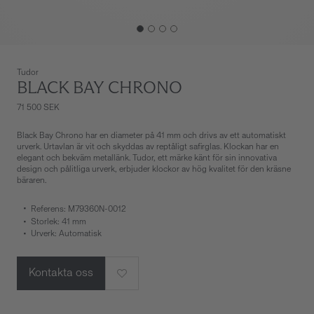
Tudor
BLACK BAY CHRONO
71 500 SEK
Black Bay Chrono har en diameter på 41 mm och drivs av ett automatiskt
urverk. Urtavlan är vit och skyddas av reptåligt safirglas. Klockan har en
elegant och bekväm metallänk. Tudor, ett märke känt för sin innovativa
design och pålitliga urverk, erbjuder klockor av hög kvalitet för den kräsne
bäraren.
Referens: M79360N-0012
Storlek: 41 mm
Urverk: Automatisk
Kontakta oss