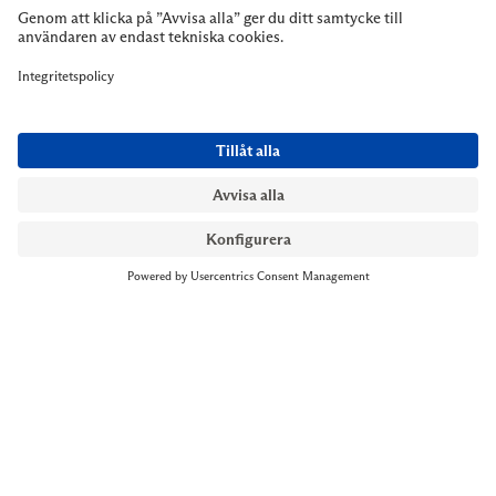
NYMANS UR STOCKHOLM
Till kassan
Biblioteksgatan 1
+46 8-545 061 60
stockholm@nymansur.com
OM OSS
INFORMATION
Om Nymans Ur
Boka möte