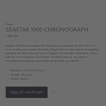
Tissot
SEASTAR 1000 CHRONOGRAPH
7 595 SEK
Seastar 1000 Chronograph från Tissot har en diameter på 45,5 mm och
drivs av ett quartz urverk. Urtavlans färg är blå och dess glas är av reptåligt
safirglas. Klockan kommer med en elegant och bekväm metall länk. Tissot,
känt för sin innovation och kvalitet i klocktillverkning, har varit en
framstående spelare på marknaden sedan dess grundande.
Referens: T120.417.11.041.01
Storlek: 45,5 mm
Urverk: Quartz
Lägg till i varukorgen