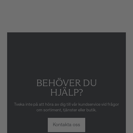
Armbandstyp
Länk
Gäller inte för slitage eller
skador som orsakats av felaktig
eller oaktsam hantering av
klockan. Garantin gäller heller
inte om klockan har hanterats
av obehörig tredje part.
BEHÖVER DU
HJÄLP?
Tveka inte på att höra av dig till vår kundservice vid frågor
om sortiment, tjänster eller butik.
Kontakta oss