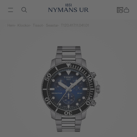
Hem
Klockor
Tissot
Seastar
T120.417.11.041.01