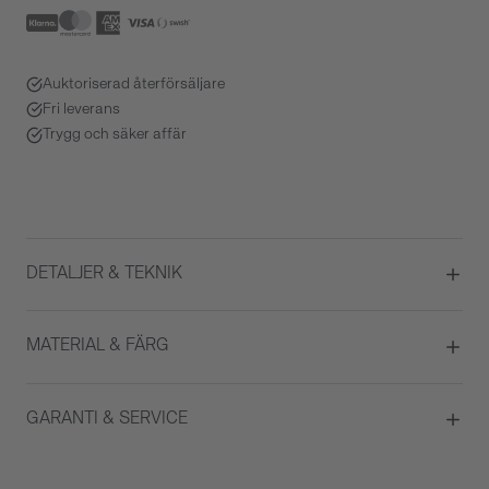
Auktoriserad återförsäljare
Fri leverans
Trygg och säker affär
DETALJER & TEKNIK
Diameter
40
MATERIAL & FÄRG
Urverk
Elektronisk
Boett material
Rostfritt stål
GARANTI & SERVICE
Färg på urtavla
Grå
Glas
Safirglas
Garanti
2 år