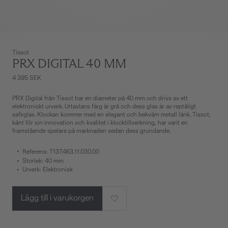
Tissot
PRX DIGITAL 40 MM
4 395 SEK
PRX Digital från Tissot har en diameter på 40 mm och drivs av ett
elektroniskt urverk. Urtavlans färg är grå och dess glas är av reptåligt
safirglas. Klockan kommer med en elegant och bekväm metall länk. Tissot,
känt för sin innovation och kvalitet i klocktillverkning, har varit en
framstående spelare på marknaden sedan dess grundande.
Referens: T137.463.11.030.00
Storlek: 40 mm
Urverk: Elektronisk
Lägg till i varukorgen