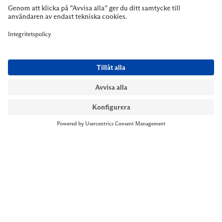
NYMANS UR STOCKHOLM
Till kassan
Biblioteksgatan 1
+46 8-545 061 60
stockholm@nymansur.com
OM OSS
INFORMATION
Om Nymans Ur
Boka möte