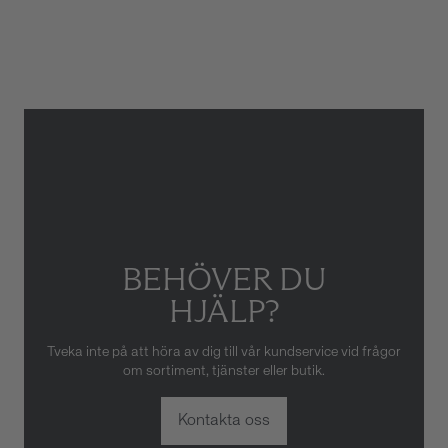
Armbandstyp
Länk
Gäller inte för slitage eller
skador som orsakats av felaktig
eller oaktsam hantering av
klockan. Garantin gäller heller
inte om klockan har hanterats
av obehörig tredje part.
BEHÖVER DU
HJÄLP?
Tveka inte på att höra av dig till vår kundservice vid frågor
om sortiment, tjänster eller butik.
Kontakta oss