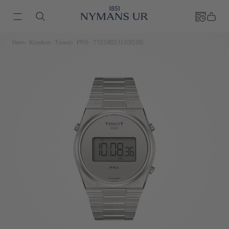
Hem
Klockor
Tissot
PRX
T137.463.11.030.00