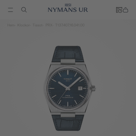
Hem
Klockor
Tissot
PRX
T137.407.16.041.00