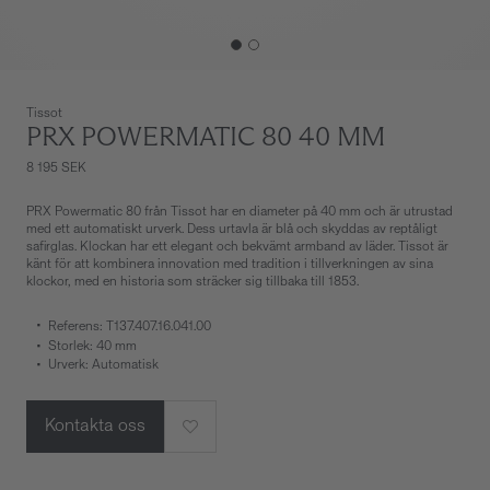
Tissot
PRX POWERMATIC 80 40 MM
8 195 SEK
PRX Powermatic 80 från Tissot har en diameter på 40 mm och är utrustad
med ett automatiskt urverk. Dess urtavla är blå och skyddas av reptåligt
safirglas. Klockan har ett elegant och bekvämt armband av läder. Tissot är
känt för att kombinera innovation med tradition i tillverkningen av sina
klockor, med en historia som sträcker sig tillbaka till 1853.
Referens: T137.407.16.041.00
Storlek: 40 mm
Urverk: Automatisk
Kontakta oss