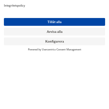
NYMANS UR STOCKHOLM
Till kassan
Biblioteksgatan 1
+46 8-545 061 60
stockholm@nymansur.com
OM OSS
INFORMATION
Om Nymans Ur
Boka möte
Våra butiker
FAQ
Press
Personuppgiftspolicy