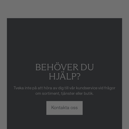
skador som orsakats av felaktig
eller oaktsam hantering av
klockan. Garantin gäller heller
inte om klockan har hanterats
av obehörig tredje part.
BEHÖVER DU
HJÄLP?
Tveka inte på att höra av dig till vår kundservice vid frågor
om sortiment, tjänster eller butik.
Kontakta oss