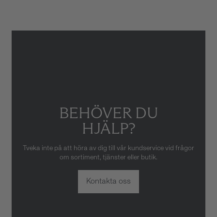
skador som orsakats av felaktig
eller oaktsam hantering av
klockan. Garantin gäller heller
inte om klockan har hanterats
av obehörig tredje part.
BEHÖVER DU
HJÄLP?
Tveka inte på att höra av dig till vår kundservice vid frågor
om sortiment, tjänster eller butik.
Kontakta oss