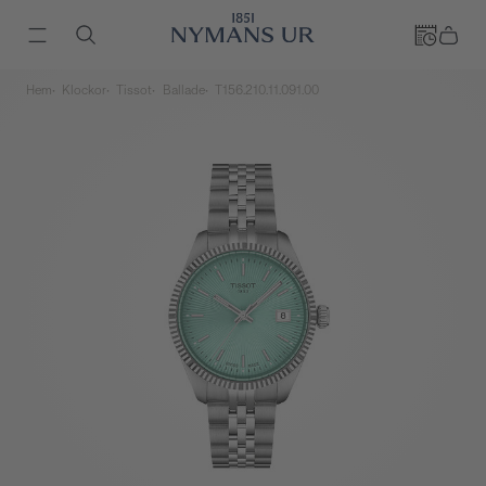
Hem
Klockor
Tissot
Ballade
T156.210.11.091.00