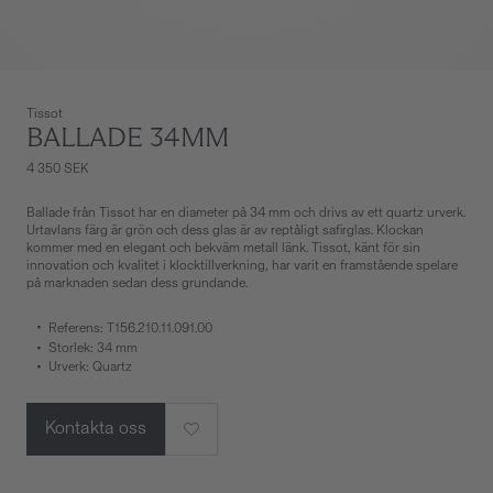
Tissot
BALLADE 34MM
4 350 SEK
Ballade från Tissot har en diameter på 34 mm och drivs av ett quartz urverk.
Urtavlans färg är grön och dess glas är av reptåligt safirglas. Klockan
kommer med en elegant och bekväm metall länk. Tissot, känt för sin
innovation och kvalitet i klocktillverkning, har varit en framstående spelare
på marknaden sedan dess grundande.
Referens: T156.210.11.091.00
Storlek: 34 mm
Urverk: Quartz
Kontakta oss