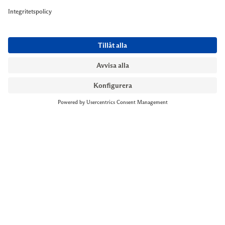
NYMANS UR STOCKHOLM
Till kassan
Biblioteksgatan 1
+46 8-545 061 60
stockholm@nymansur.com
OM OSS
INFORMATION
Om Nymans Ur
Boka möte
Våra butiker
FAQ
Press
Personuppgiftspolicy