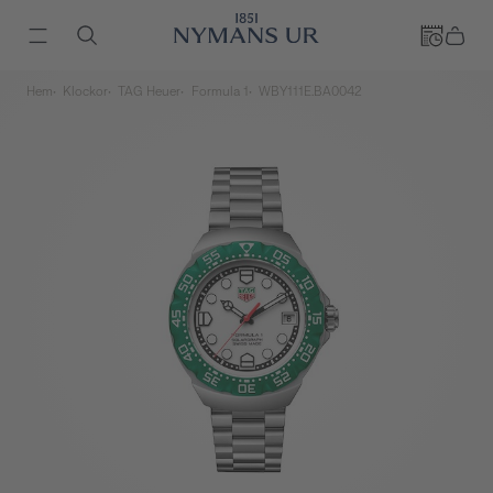
Hem
Klockor
TAG Heuer
Formula 1
WBY111E.BA0042