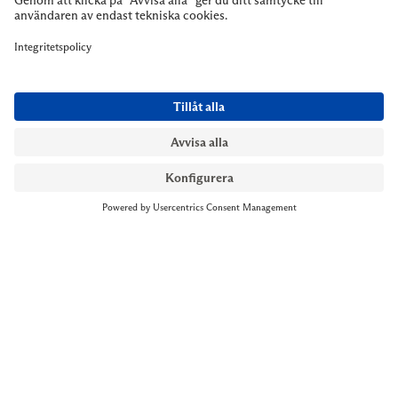
NYMANS UR STOCKHOLM
Till kassan
Biblioteksgatan 1
+46 8-545 061 60
stockholm@nymansur.com
OM OSS
INFORMATION
Om Nymans Ur
Boka möte
Våra butiker
FAQ