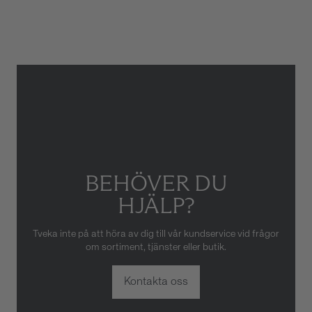
Gäller inte för slitage eller
skador som orsakats av felaktig
eller oaktsam hantering av
klockan. Garantin gäller heller
inte om klockan har hanterats
av obehörig tredje part.
BEHÖVER DU
HJÄLP?
Tveka inte på att höra av dig till vår kundservice vid frågor
om sortiment, tjänster eller butik.
Kontakta oss