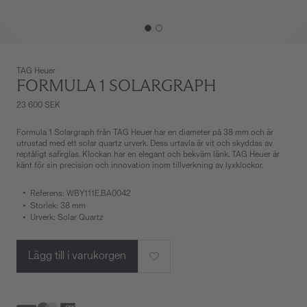
TAG Heuer
FORMULA 1 SOLARGRAPH
23 600 SEK
Formula 1 Solargraph från TAG Heuer har en diameter på 38 mm och är
utrustad med ett solar quartz urverk. Dess urtavla är vit och skyddas av
reptåligt safirglas. Klockan har en elegant och bekväm länk. TAG Heuer är
känt för sin precision och innovation inom tillverkning av lyxklockor.
Referens: WBY111E.BA0042
Storlek: 38 mm
Urverk: Solar Quartz
Lägg till i varukorgen