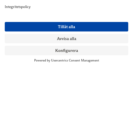
NYMANS UR STOCKHOLM
Till kassan
Biblioteksgatan 1
+46 8-545 061 60
stockholm@nymansur.com
OM OSS
INFORMATION
Om Nymans Ur
Boka möte
Våra butiker
FAQ
Press
Personuppgiftspolicy