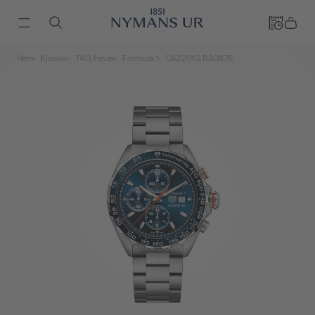
Hem
Klockor
TAG Heuer
Formula 1
CAZ201G.BA0876