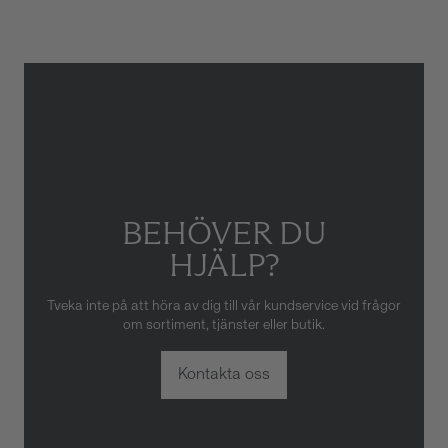
skador som orsakats av felaktig
eller oaktsam hantering av
klockan. Garantin gäller heller
inte om klockan har hanterats
av obehörig tredje part.
BEHÖVER DU
HJÄLP?
Tveka inte på att höra av dig till vår kundservice vid frågor
om sortiment, tjänster eller butik.
Kontakta oss