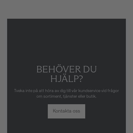
skador som orsakats av felaktig
eller oaktsam hantering av
klockan. Garantin gäller heller
inte om klockan har hanterats
av obehörig tredje part.
BEHÖVER DU
HJÄLP?
Tveka inte på att höra av dig till vår kundservice vid frågor
om sortiment, tjänster eller butik.
Kontakta oss