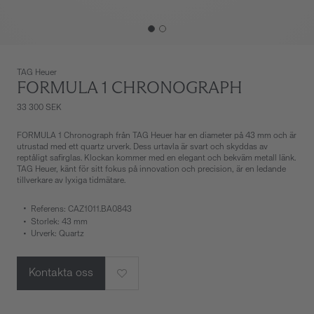
TAG Heuer
FORMULA 1 CHRONOGRAPH
33 300 SEK
FORMULA 1 Chronograph från TAG Heuer har en diameter på 43 mm och är
utrustad med ett quartz urverk. Dess urtavla är svart och skyddas av
reptåligt safirglas. Klockan kommer med en elegant och bekväm metall länk.
TAG Heuer, känt för sitt fokus på innovation och precision, är en ledande
tillverkare av lyxiga tidmätare.
Referens: CAZ1011.BA0843
Storlek: 43 mm
Urverk: Quartz
Kontakta oss