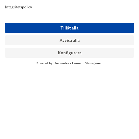
NYMANS UR STOCKHOLM
Till kassan
Biblioteksgatan 1
+46 8-545 061 60
stockholm@nymansur.com
OM OSS
INFORMATION
Om Nymans Ur
Boka möte
Våra butiker
FAQ
Press
Personuppgiftspolicy