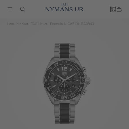
Hem
Klockor
TAG Heuer
Formula 1
CAZ1011.BA0843