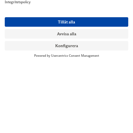
NYMANS UR STOCKHOLM
Till kassan
Biblioteksgatan 1
+46 8-545 061 60
stockholm@nymansur.com
OM OSS
INFORMATION
Om Nymans Ur
Boka möte
Våra butiker
FAQ
Press
Personuppgiftspolicy
Jobba hos oss
Försäljningsvillkor