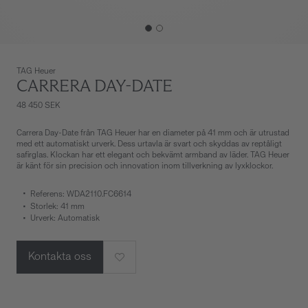
TAG Heuer
CARRERA DAY-DATE
48 450 SEK
Carrera Day-Date från TAG Heuer har en diameter på 41 mm och är utrustad
med ett automatiskt urverk. Dess urtavla är svart och skyddas av reptåligt
safirglas. Klockan har ett elegant och bekvämt armband av läder. TAG Heuer
är känt för sin precision och innovation inom tillverkning av lyxklockor.
Referens: WDA2110.FC6614
Storlek: 41 mm
Urverk: Automatisk
Kontakta oss