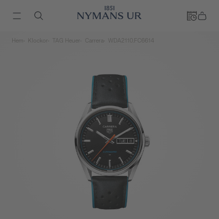
Hem
Klockor
TAG Heuer
Carrera
WDA2110.FC6614