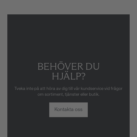
eller oaktsam hantering av
klockan. Garantin gäller heller
inte om klockan har hanterats
av obehörig tredje part.
BEHÖVER DU
HJÄLP?
Tveka inte på att höra av dig till vår kundservice vid frågor
om sortiment, tjänster eller butik.
Kontakta oss