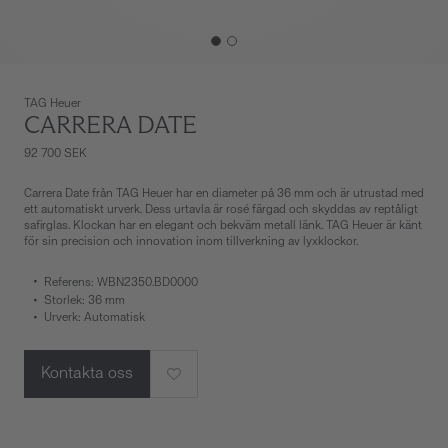
TAG Heuer
CARRERA DATE
92 700 SEK
Carrera Date från TAG Heuer har en diameter på 36 mm och är utrustad med
ett automatiskt urverk. Dess urtavla är rosé färgad och skyddas av reptåligt
safirglas. Klockan har en elegant och bekväm metall länk. TAG Heuer är känt
för sin precision och innovation inom tillverkning av lyxklockor.
Referens: WBN2350.BD0000
Storlek: 36 mm
Urverk: Automatisk
Kontakta oss