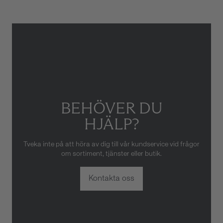
eller oaktsam hantering av
klockan. Garantin gäller heller
inte om klockan har hanterats
av obehörig tredje part.
BEHÖVER DU
HJÄLP?
Tveka inte på att höra av dig till vår kundservice vid frågor
om sortiment, tjänster eller butik.
Kontakta oss