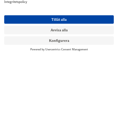
NYMANS UR STOCKHOLM
Till kassan
Biblioteksgatan 1
+46 8-545 061 60
stockholm@nymansur.com
OM OSS
INFORMATION
Om Nymans Ur
Boka möte
Våra butiker
FAQ
Press
Personuppgiftspolicy
Jobba hos oss
Försäljningsvillkor