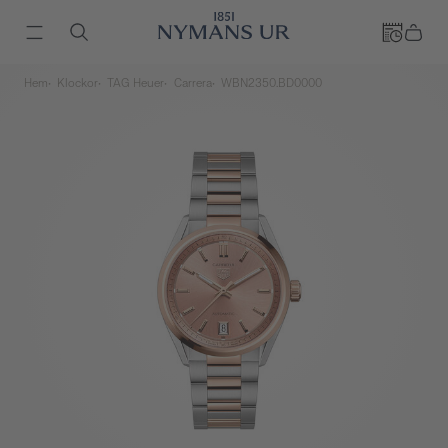
Hem
Klockor
TAG Heuer
Carrera
WBN2350.BD0000