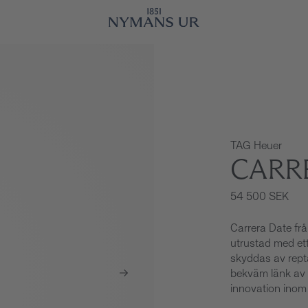
TAG Heuer
CARR
54 500 SEK
Carrera Date fr
utrustad med ett
skyddas av reptå
bekväm länk av m
innovation inom t