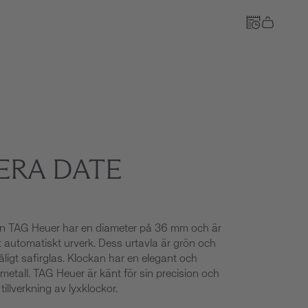
Till kassan
ERA DATE
ån TAG Heuer har en diameter på 36 mm och är
 automatiskt urverk. Dess urtavla är grön och
ligt safirglas. Klockan har en elegant och
etall. TAG Heuer är känt för sin precision och
illverkning av lyxklockor.