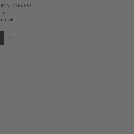
WBN2317.BA0001
 mm
omatisk