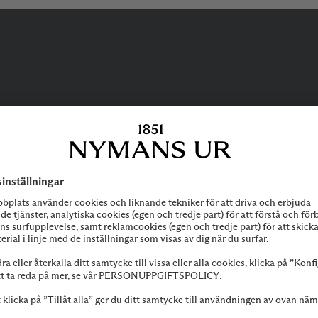
BEHÖVER DU
HJÄLP?
 att höra av dig till vår kundservice vid frågor om sortiment, tjänste
Kontakta oss