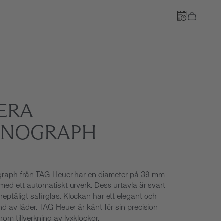
Till kassan
ERA
NOGRAPH
graph från TAG Heuer har en diameter på 39 mm
med ett automatiskt urverk. Dess urtavla är svart
eptåligt safirglas. Klockan har ett elegant och
 av läder. TAG Heuer är känt för sin precision
nom tillverkning av lyxklockor.