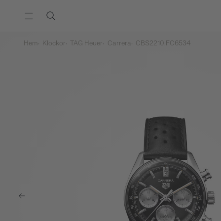
Hem
Klockor
TAG Heuer
Carrera
CBS2210.FC6534