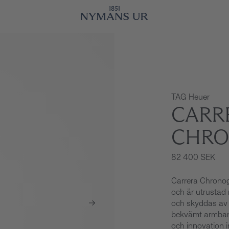
TAG Heuer
CARR
CHRO
82 400 SEK
Carrera Chrono
och är utrustad 
och skyddas av r
bekvämt armband
och innovation i