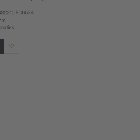
CBS2210.FC6534
 mm
omatisk