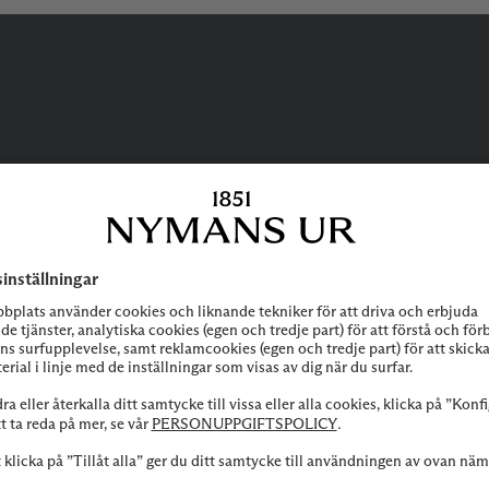
BEHÖVER DU
HJÄLP?
 att höra av dig till vår kundservice vid frågor om sortiment, tjänste
Kontakta oss