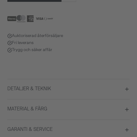
Auktoriserad återförsäljare
Fri leverans
Trygg och säker affär
DETALJER & TEKNIK
Diameter
39
MATERIAL & FÄRG
Urverk
Automatisk
Datumvisare
Ja
Boett material
Rostfritt stål
GARANTI & SERVICE
Kronograf
Ja
Färg på urtavla
Svart