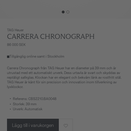
TAG Heuer
CARRERA CHRONOGRAPH
86 000 SEK
Tillgänglig online samt i Stockholm
Carrera Chronograph från TAG Heuer har en diameter på 39 mm och är
utrustad med ett automatiskt urverk. Dess urtavla är svart och skyddas av
reptåligt safirglas. Klockan har en elegant och bekväm länk av rostfritt stål.
TAG Heuer är känt för sin precision och innovation inom tillverkning av
lyxklockor.
Referens: CBS2210.BA0048
Storlek: 39 mm
Urverk: Automatisk
Lägg till i varukorgen