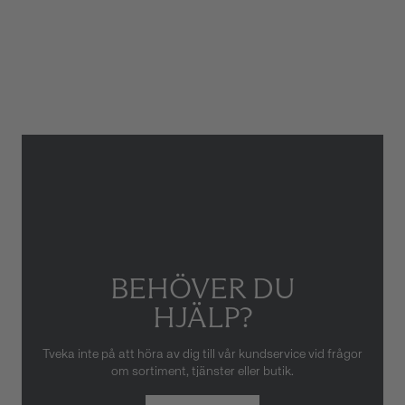
Kaliber
TH20-00
Glas
Safirglas
Garanti
2 år
ATM/Vattentålig
10 ATM
Armbandstyp
Länk
Gäller inte för slitage eller
skador som orsakats av felaktig
eller oaktsam hantering av
klockan. Garantin gäller heller
inte om klockan har hanterats
av obehörig tredje part.
BEHÖVER DU
HJÄLP?
Tveka inte på att höra av dig till vår kundservice vid frågor
om sortiment, tjänster eller butik.