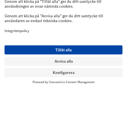
NYMANS UR STOCKHOLM
Till kassan
Biblioteksgatan 1
+46 8-545 061 60
stockholm@nymansur.com
OM OSS
INFORMATION