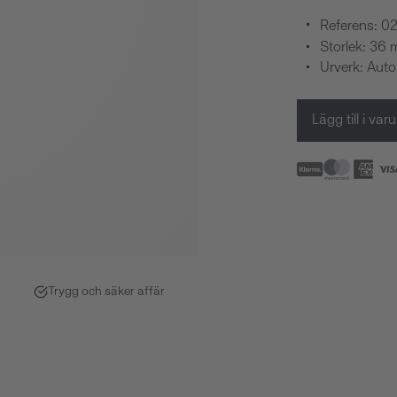
Referens: 0
Storlek: 36
Urverk: Aut
Lägg till i va
Trygg och säker affär