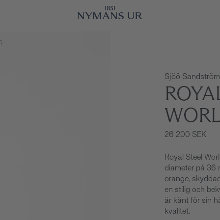
5
Sjöö Sandström
ROYAL
WORL
26 200 SEK
Royal Steel Wor
diameter på 36 
orange, skyddad 
en stilig och b
är känt för sin 
kvalitet.