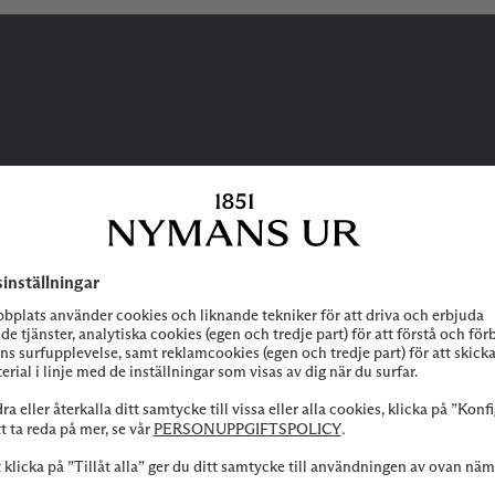
BEHÖVER DU
HJÄLP?
 att höra av dig till vår kundservice vid frågor om sortiment, tjänste
Kontakta oss