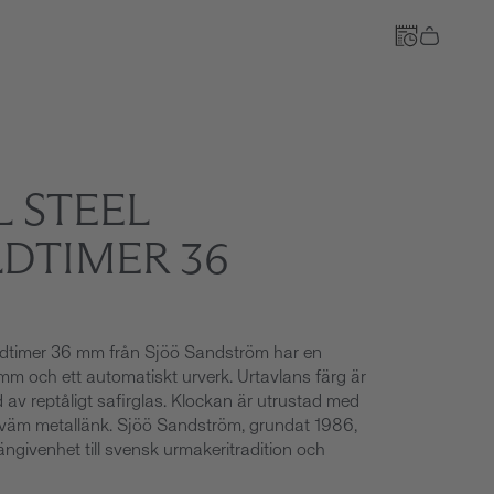
 STEEL
Till kassan
DTIMER 36
ldtimer 36 mm från Sjöö Sandström har en
mm och ett automatiskt urverk. Urtavlans färg är
av reptåligt safirglas. Klockan är utrustad med
ekväm metallänk. Sjöö Sandström, grundat 1986,
hängivenhet till svensk urmakeritradition och