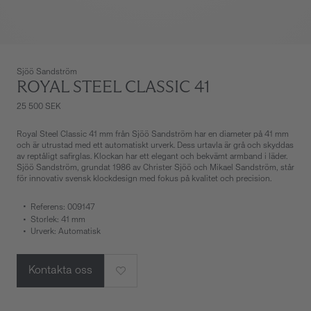
Sjöö Sandström
ROYAL STEEL CLASSIC 41
25 500 SEK
Royal Steel Classic 41 mm från Sjöö Sandström har en diameter på 41 mm
och är utrustad med ett automatiskt urverk. Dess urtavla är grå och skyddas
av reptåligt safirglas. Klockan har ett elegant och bekvämt armband i läder.
Sjöö Sandström, grundat 1986 av Christer Sjöö och Mikael Sandström, står
för innovativ svensk klockdesign med fokus på kvalitet och precision.
Referens: 009147
Storlek: 41 mm
Urverk: Automatisk
Kontakta oss