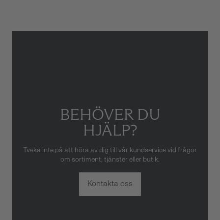
skador som orsakats av felaktig
eller oaktsam hantering av
klockan. Garantin gäller heller
inte om klockan har hanterats
av obehörig tredje part.
BEHÖVER DU
HJÄLP?
Tveka inte på att höra av dig till vår kundservice vid frågor
om sortiment, tjänster eller butik.
Kontakta oss