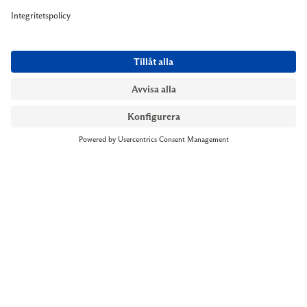
NYMANS UR STOCKHOLM
Till kassan
Biblioteksgatan 1
+46 8-545 061 60
stockholm@nymansur.com
OM OSS
INFORMATION
Om Nymans Ur
Boka möte
Våra butiker
FAQ
Press
Personuppgiftspolicy