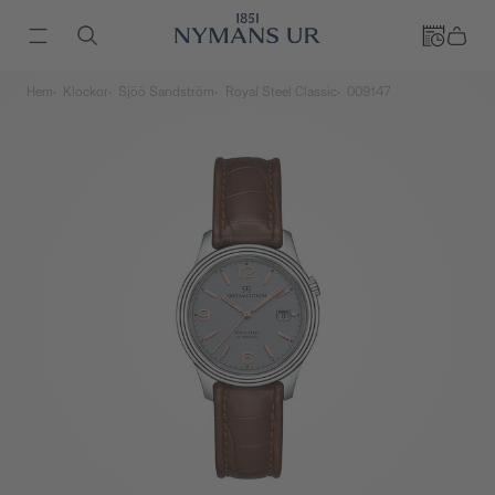
Hem
Klockor
Sjöö Sandström
Royal Steel Classic
009147