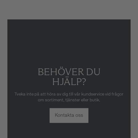
skador som orsakats av felaktig
eller oaktsam hantering av
klockan. Garantin gäller heller
inte om klockan har hanterats
av obehörig tredje part.
BEHÖVER DU
HJÄLP?
Tveka inte på att höra av dig till vår kundservice vid frågor
om sortiment, tjänster eller butik.
Kontakta oss