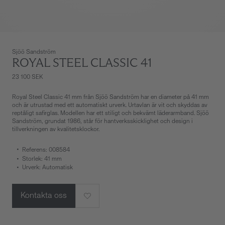
Sjöö Sandström
ROYAL STEEL CLASSIC 41
23 100 SEK
Royal Steel Classic 41 mm från Sjöö Sandström har en diameter på 41 mm
och är utrustad med ett automatiskt urverk. Urtavlan är vit och skyddas av
reptåligt safirglas. Modellen har ett stiligt och bekvämt läderarmband. Sjöö
Sandström, grundat 1986, står för hantverksskicklighet och design i
tillverkningen av kvalitetsklockor.
Referens: 008584
Storlek: 41 mm
Urverk: Automatisk
Kontakta oss