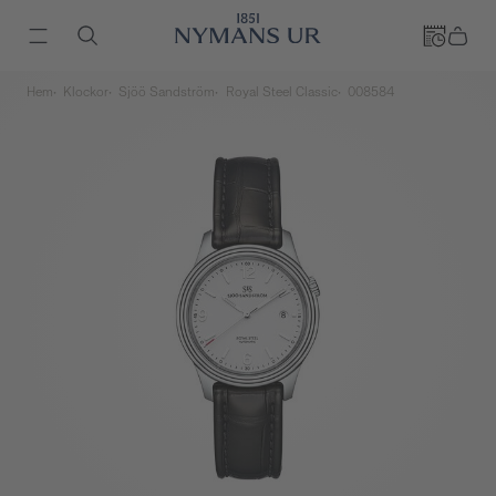
Hem
Klockor
Sjöö Sandström
Royal Steel Classic
008584