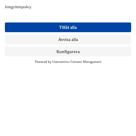
NYMANS UR STOCKHOLM
Till kassan
Biblioteksgatan 1
+46 8-545 061 60
stockholm@nymansur.com
OM OSS
INFORMATION
Om Nymans Ur
Boka möte
Våra butiker
FAQ
Press
Personuppgiftspolicy