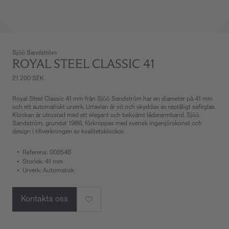
Sjöö Sandström
ROYAL STEEL CLASSIC 41
21 200 SEK
Royal Steel Classic 41 mm från Sjöö Sandström har en diameter på 41 mm
och ett automatiskt urverk. Urtavlan är vit och skyddas av reptåligt safirglas.
Klockan är utrustad med ett elegant och bekvämt läderarmband. Sjöö
Sandström, grundat 1986, förknippas med svensk ingenjörskonst och
design i tillverkningen av kvalitetsklockor.
Referens: 008546
Storlek: 41 mm
Urverk: Automatisk
Kontakta oss