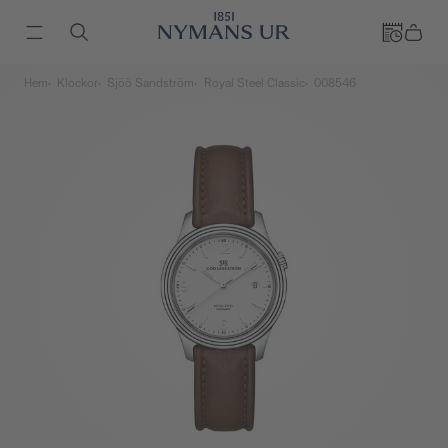
Hem
Klockor
Sjöö Sandström
Royal Steel Classic
008546