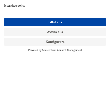
NYMANS UR STOCKHOLM
Till kassan
Biblioteksgatan 1
+46 8-545 061 60
stockholm@nymansur.com
OM OSS
INFORMATION
Om Nymans Ur
Boka möte
Våra butiker
FAQ
Press
Personuppgiftspolicy