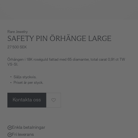
Rare Jewelry
SAFETY PIN ÖRHÄNGE LARGE
27 500 SEK
Örhängen i 18K roséguld fattad med 65 diamanter, total carat 0,91 ct TW
VS-SI.
Säljs styckvis.
Priset är per styck.
Kontakta oss
Enkla betalningar
Fri leverans