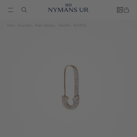
Hem
Smycken
Rare Jewelry
Rare4U
43ARGL