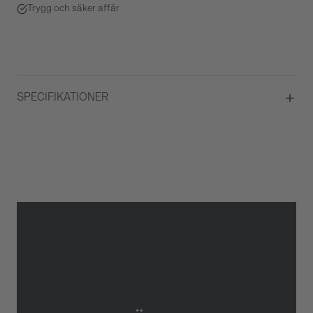
Trygg och säker affär
SPECIFIKATIONER
Material
Roséguld
Kvalité
TW VS-SI
Total carat
0,91
Briljantslipade diamanter
Ja
Antal Briljantslipade diamanter
65
Typ av smycke
Örhänge