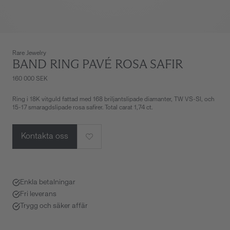
Rare Jewelry
BAND RING PAVÉ ROSA SAFIR
160 000 SEK
Ring i 18K vitguld fattad med 168 briljantslipade diamanter, TW VS-SI, och
15-17 smaragdslipade rosa safirer. Total carat 1,74 ct.
Kontakta oss
Enkla betalningar
Fri leverans
Trygg och säker affär