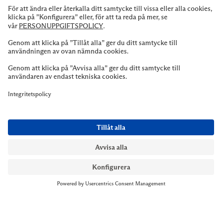
NYMANS UR STOCKHOLM
Till kassan
Biblioteksgatan 1
+46 8-545 061 60