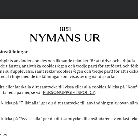
BEHÖVER DU
HJÄLP?
 att höra av dig till vår kundservice vid frågor om sortiment, tjänste
Kontakta oss