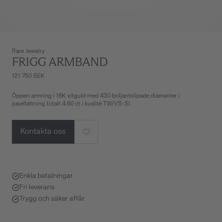
Rare Jewelry
FRIGG ARMBAND
121 750 SEK
Öppen armring i 18K vitguld med 430 briljantslipade diamanter i
pavéfattning totalt 4,60 ct i kvalité TW/VS-SI.
Kontakta oss
Enkla betalningar
Fri leverans
Trygg och säker affär