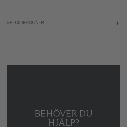
SPECIFIKATIONER
Material
Vitguld
Kvalité
TW/VS-SI
Total carat
4,60
Briljantslipade diamanter
Ja
Antal Briljantslipade diamanter
430
Typ av smycke
Armband
BEHÖVER DU
HJÄLP?