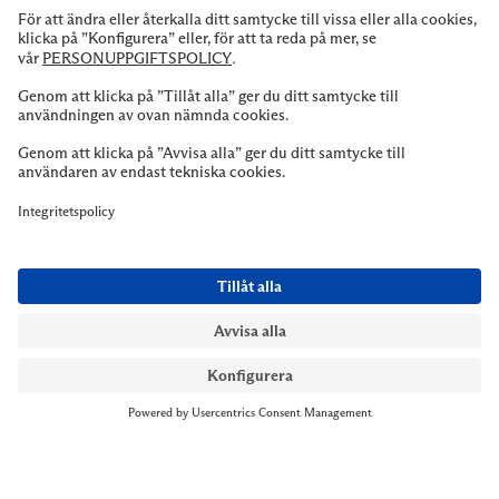
NYMANS UR STOCKHOLM
Till kassan
Biblioteksgatan 1
+46 8-545 061 60