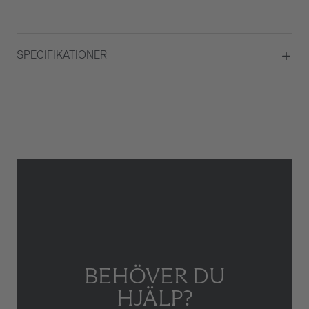
SPECIFIKATIONER
Material
Vitguld
Kvalité
G VS
Total carat
17,88
Briljantslipade diamanter
Ja
Antal Briljantslipade diamanter
544
Typ av smycke
Halsband
BEHÖVER DU
HJÄLP?