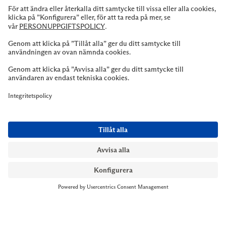
NYMANS UR STOCKHOLM
Till kassan
Biblioteksgatan 1
+46 8-545 061 60