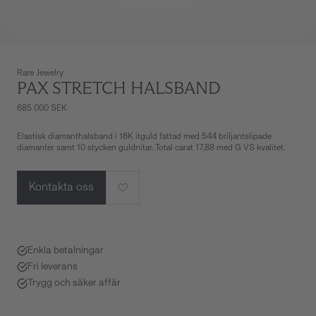
Rare Jewelry
PAX STRETCH HALSBAND
685 000 SEK
Elastisk diamanthalsband i 18K itguld fattad med 544 briljantslipade
diamanter samt 10 stycken guldnitar. Total carat 17,88 med G VS kvalitet.
Kontakta oss
Enkla betalningar
Fri leverans
Trygg och säker affär