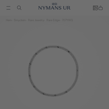
Hem
Smycken
Rare Jewelry
Rare Edge
707YWG