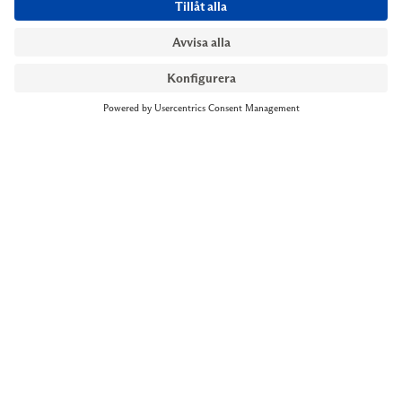
NYMANS UR STOCKHOLM
Till kassan
Biblioteksgatan 1
+46 8-545 061 60
stockholm@nymansur.com
OM OSS
INFORMATION
Om Nymans Ur
Boka möte
Våra butiker
FAQ
Press
Personuppgiftspolicy
Jobba hos oss
Försäljningsvillkor