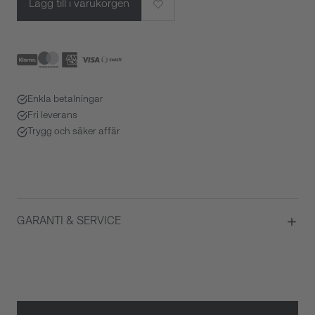
Lägg till i varukorgen
Enkla betalningar
Fri leverans
Trygg och säker affär
GARANTI & SERVICE
Garanti
2 år
Gäller inte för slitage eller
skador som orsakats av felaktig