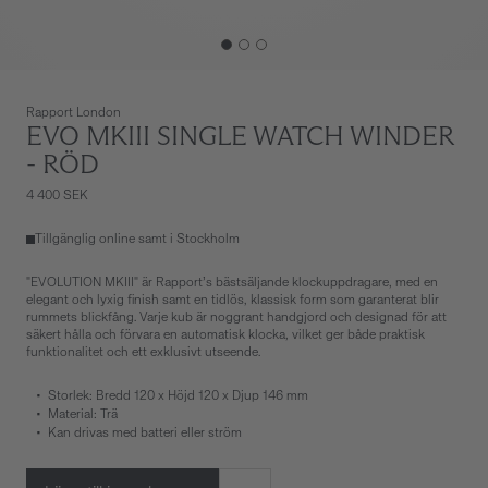
Rapport London
EVO MKIII SINGLE WATCH WINDER
- RÖD
4 400 SEK
Tillgänglig online samt i Stockholm
"EVOLUTION MKIII" är Rapport’s bästsäljande klockuppdragare, med en
elegant och lyxig finish samt en tidlös, klassisk form som garanterat blir
rummets blickfång. Varje kub är noggrant handgjord och designad för att
säkert hålla och förvara en automatisk klocka, vilket ger både praktisk
funktionalitet och ett exklusivt utseende.
Storlek: Bredd 120 x Höjd 120 x Djup 146 mm
Material: Trä
Kan drivas med batteri eller ström