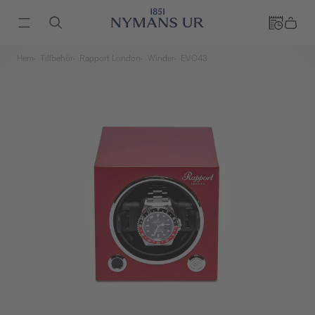
Hem
Tillbehör
Rapport London
Winder
EVO43