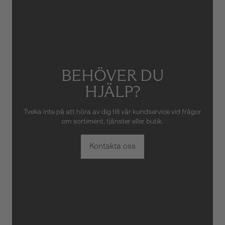
eller oaktsam hantering av
klockan. Garantin gäller heller
inte om klockan har hanterats
av obehörig tredje part.
BEHÖVER DU
HJÄLP?
Tveka inte på att höra av dig till vår kundservice vid frågor
om sortiment, tjänster eller butik.
Kontakta oss