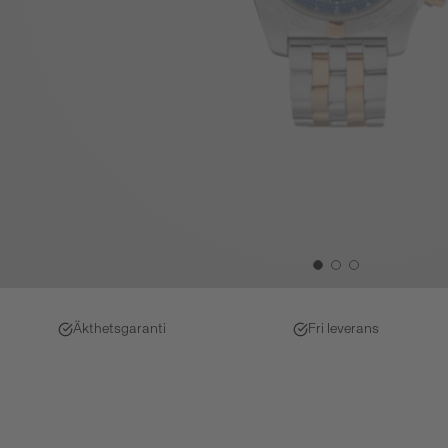
Äkthetsgaranti
Fri leverans