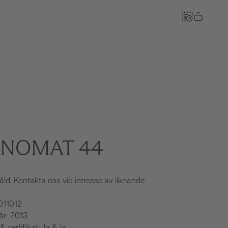
Till kassan
NOMAT 44
åld. Kontakta oss vid intresse av liknande
011012
sår: 2013