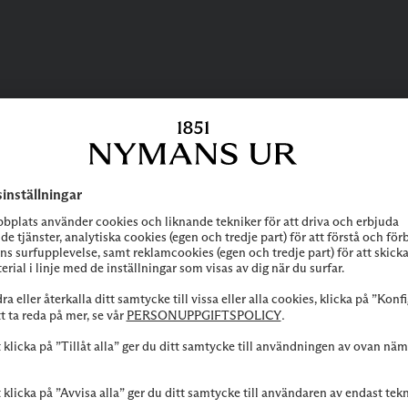
BEHÖVER DU
HJÄLP?
 att höra av dig till vår kundservice vid frågor om sortiment, tjänste
Kontakta oss