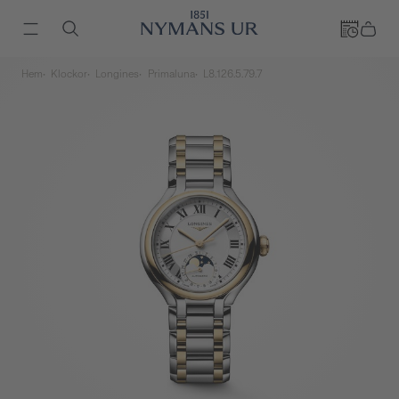
Hem
Klockor
Longines
Primaluna
L8.126.5.79.7