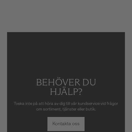
ATM/Vattentålig
3 ATM
Armbandstyp
Länk
Gäller inte för slitage eller
skador som orsakats av felaktig
eller oaktsam hantering av
klockan. Garantin gäller heller
inte om klockan har hanterats
av obehörig tredje part.
BEHÖVER DU
HJÄLP?
Tveka inte på att höra av dig till vår kundservice vid frågor
om sortiment, tjänster eller butik.
Kontakta oss