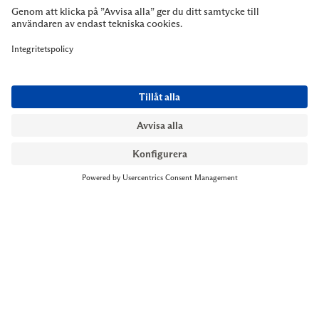
NYMANS UR STOCKHOLM
Till kassan
Biblioteksgatan 1
+46 8-545 061 60
stockholm@nymansur.com
OM OSS
INFORMATION
Om Nymans Ur
Boka möte