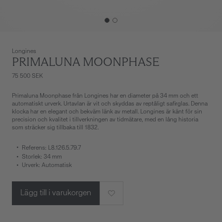
Longines
PRIMALUNA MOONPHASE
75 500 SEK
Primaluna Moonphase från Longines har en diameter på 34 mm och ett
automatiskt urverk. Urtavlan är vit och skyddas av reptåligt safirglas. Denna
klocka har en elegant och bekväm länk av metall. Longines är känt för sin
precision och kvalitet i tillverkningen av tidmätare, med en lång historia
som sträcker sig tillbaka till 1832.
Referens: L8.126.5.79.7
Storlek: 34 mm
Urverk: Automatisk
Lägg till i varukorgen