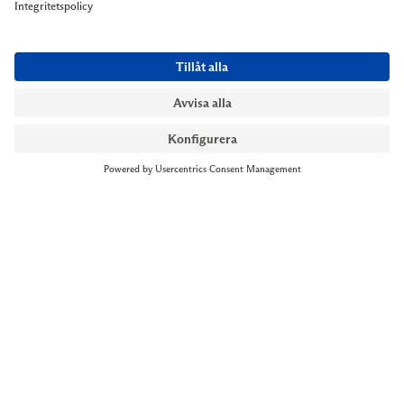
NYMANS UR STOCKHOLM
Till kassan
Biblioteksgatan 1
+46 8-545 061 60
stockholm@nymansur.com
OM OSS
INFORMATION
Om Nymans Ur
Boka möte
Våra butiker
FAQ
Press
Personuppgiftspolicy
Jobba hos oss
Försäljningsvillkor