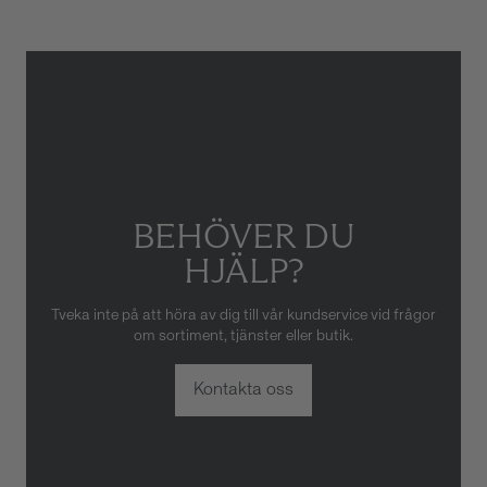
eller oaktsam hantering av
klockan. Garantin gäller heller
inte om klockan har hanterats
av obehörig tredje part.
BEHÖVER DU
HJÄLP?
Tveka inte på att höra av dig till vår kundservice vid frågor
om sortiment, tjänster eller butik.
Kontakta oss