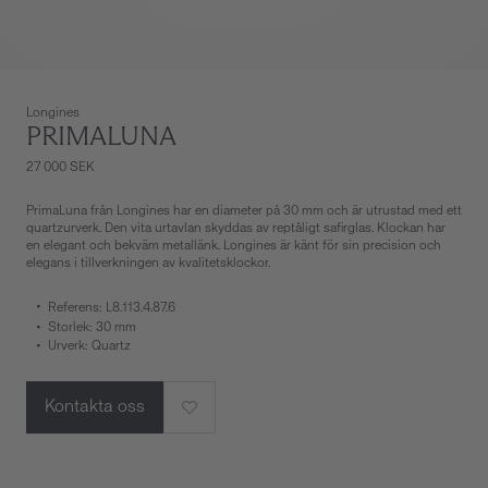
Longines
PRIMALUNA
27 000 SEK
PrimaLuna från Longines har en diameter på 30 mm och är utrustad med ett
quartzurverk. Den vita urtavlan skyddas av reptåligt safirglas. Klockan har
en elegant och bekväm metallänk. Longines är känt för sin precision och
elegans i tillverkningen av kvalitetsklockor.
Referens: L8.113.4.87.6
Storlek: 30 mm
Urverk: Quartz
Kontakta oss