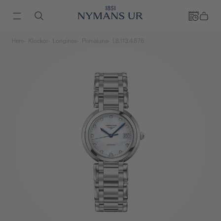
Hem
Klockor
Longines
Primaluna
L8.113.4.87.6