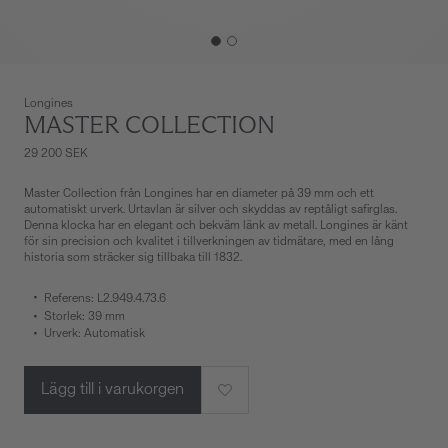
Longines
MASTER COLLECTION
29 200 SEK
Master Collection från Longines har en diameter på 39 mm och ett
automatiskt urverk. Urtavlan är silver och skyddas av reptåligt safirglas.
Denna klocka har en elegant och bekväm länk av metall. Longines är känt
för sin precision och kvalitet i tillverkningen av tidmätare, med en lång
historia som sträcker sig tillbaka till 1832.
Referens: L2.949.4.73.6
Storlek: 39 mm
Urverk: Automatisk
Lägg till i varukorgen