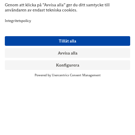
NYMANS UR STOCKHOLM
Till kassan
Biblioteksgatan 1
+46 8-545 061 60
stockholm@nymansur.com
OM OSS
INFORMATION
Om Nymans Ur
Boka möte