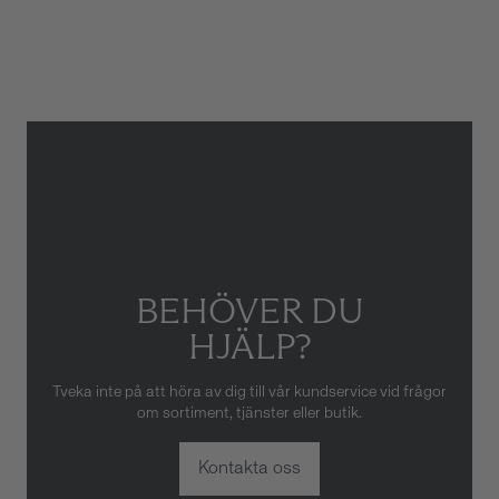
Armbandstyp
Länk
Gäller inte för slitage eller
skador som orsakats av felaktig
eller oaktsam hantering av
klockan. Garantin gäller heller
inte om klockan har hanterats
av obehörig tredje part.
BEHÖVER DU
HJÄLP?
Tveka inte på att höra av dig till vår kundservice vid frågor
om sortiment, tjänster eller butik.
Kontakta oss