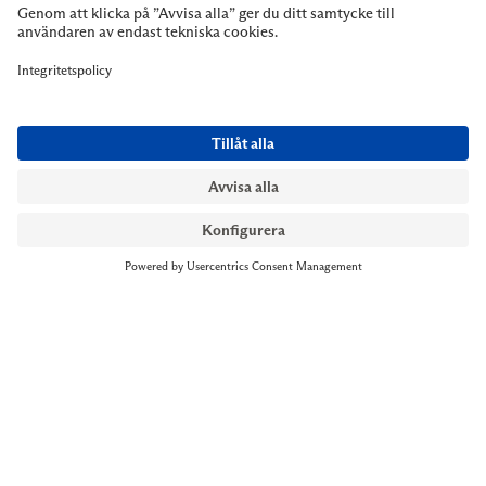
NYMANS UR STOCKHOLM
Till kassan
Biblioteksgatan 1
+46 8-545 061 60
stockholm@nymansur.com
OM OSS
INFORMATION
Om Nymans Ur
Boka möte