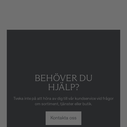
Armbandstyp
Länk
Gäller inte för slitage eller
skador som orsakats av felaktig
eller oaktsam hantering av
klockan. Garantin gäller heller
inte om klockan har hanterats
av obehörig tredje part.
BEHÖVER DU
HJÄLP?
Tveka inte på att höra av dig till vår kundservice vid frågor
om sortiment, tjänster eller butik.
Kontakta oss