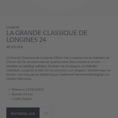
Longines
LA GRANDE CLASSIQUE DE
LONGINES 24
48 200 SEK
La Grande Classique de Longines 24mm från Longines har en diameter på
24 mm och är utrustad med ett quartzurverk. Dess urtavla är vit och
skyddas av reptåligt safirglas. Klockan har en elegant och bekväm
metallänk. Longines är känt för sin precision och elegans i tillverkningen av
klockor och erbjuder en blandning av traditionell hantverksskicklighet och
modern teknologi.
Referens: L4.341.0.80.6
Storlek: 24 mm
Urverk: Quartz
Kontakta oss