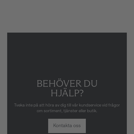
Armbandstyp
Länk
Gäller inte för slitage eller
skador som orsakats av felaktig
eller oaktsam hantering av
klockan. Garantin gäller heller
inte om klockan har hanterats
av obehörig tredje part.
BEHÖVER DU
HJÄLP?
Tveka inte på att höra av dig till vår kundservice vid frågor
om sortiment, tjänster eller butik.
Kontakta oss