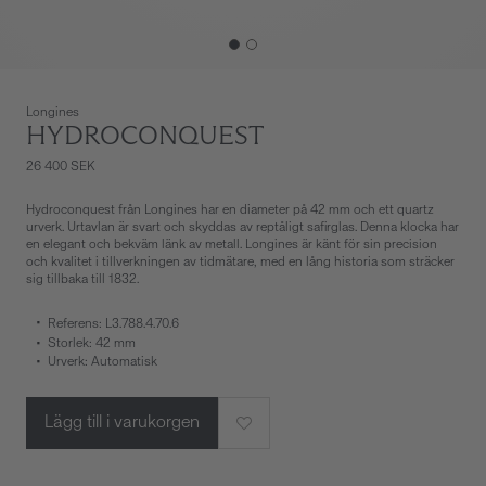
Longines
HYDROCONQUEST
26 400 SEK
Hydroconquest från Longines har en diameter på 42 mm och ett quartz
urverk. Urtavlan är svart och skyddas av reptåligt safirglas. Denna klocka har
en elegant och bekväm länk av metall. Longines är känt för sin precision
och kvalitet i tillverkningen av tidmätare, med en lång historia som sträcker
sig tillbaka till 1832.
Referens: L3.788.4.70.6
Storlek: 42 mm
Urverk: Automatisk
Lägg till i varukorgen