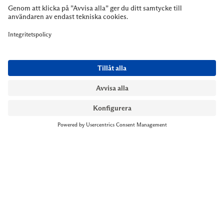
NYMANS UR STOCKHOLM
Till kassan
Biblioteksgatan 1
+46 8-545 061 60
stockholm@nymansur.com
OM OSS
INFORMATION
Om Nymans Ur
Boka möte