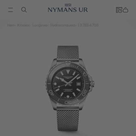
Hem
Klockor
Longines
Hydroconquest
L3.788.4.70.6